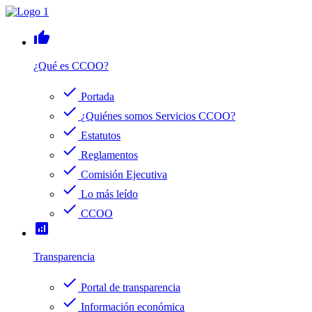
thumb_up
¿Qué es CCOO?
check
Portada
check
¿Quiénes somos Servicios CCOO?
check
Estatutos
check
Reglamentos
check
Comisión Ejecutiva
check
Lo más leído
check
CCOO
analytics
Transparencia
check
Portal de transparencia
check
Información económica