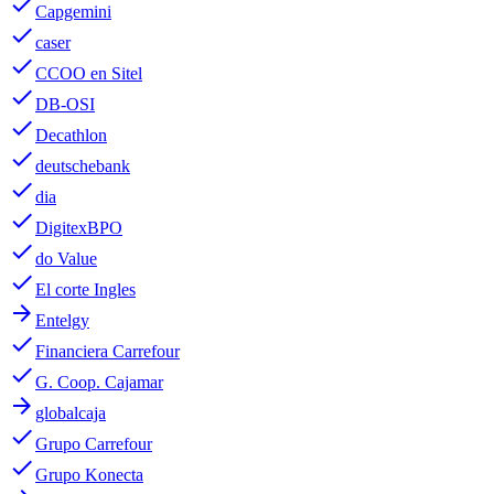
done
Capgemini
done
caser
done
CCOO en Sitel
done
DB-OSI
done
Decathlon
done
deutschebank
done
dia
done
DigitexBPO
done
do Value
done
El corte Ingles
arrow_forward
Entelgy
done
Financiera Carrefour
done
G. Coop. Cajamar
arrow_forward
globalcaja
done
Grupo Carrefour
done
Grupo Konecta