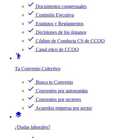
check
Documentos congresuales
check
Comisión Ejecutiva
check
Estatutos y Reglamentos
check
Decisiones de los órganos
check
Código de Conducta CS de CCOO
check
Canal etico de CCOO
emoji_people
Tu Convenio Colectivo
check
Busca tu Convenio
check
Convenios por autonomías
check
Convenios por sectores
check
Acuerdos empresa por sector
layers
¿Dudas laborales?