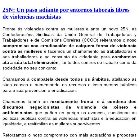
25N: Un paso adiante por entornos laborais libres
de violencias machistas
Fronte ás violencias contra as mulleres e ante un novo 25N, as
Confederacións Sindicais da Unión General de Trabajadoras y
Trabajadores e de Comisións Obreiras (CCOO) reiteramos o noso
compromiso coa erradicación de calquera forma de violencia
contra as mulleres
e facemos un chamamento ás traballadoras e
aos traballadores e ao conxunto da cidadanía para
combatelas
ata a súa total eliminación
, tanto dos centros de traballo como da
sociedade no seu conxunto.
Chamamos a
combatela desde todos os ámbitos
, atallando as
súas causas e aumentando os recursos e instrumentos públicos
para a súa prevención e erradicación.
Chamamos tamén ao
rexeitamento frontal e á condena dos
discursos negacionistas da violencia de xénero e
antifeministas
que poñen en perigo os avances, cuestionan as
políticas públicas contra as violencias machistas e a educación en
igualdade, e revitimilan as mulleres superviventes.
Reforzamos o noso compromiso con máis actuacións e propostas