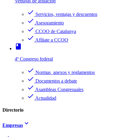
Ventajas de afiliación
check
Servicios, ventajas y descuentos
check
Asesoramiento
check
CCOO de Catalunya
check
Afíliate a CCOO
book
4º Congreso federal
check
Normas anexos y reglamentos
check
Documentos a debate
check
Asambleas Congresuales
check
Actualidad
Directorio
keyboard_arrow_down
Empresas