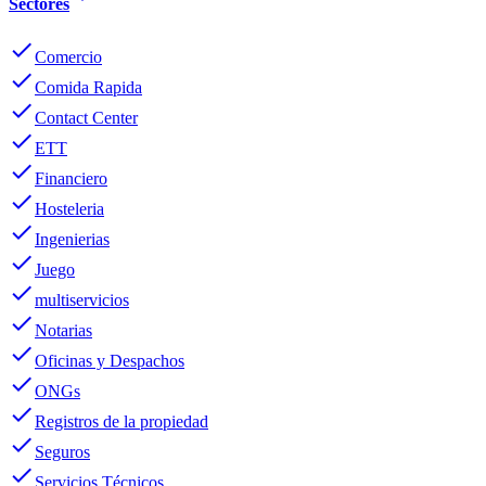
Sectores
done
Comercio
done
Comida Rapida
done
Contact Center
done
ETT
done
Financiero
done
Hosteleria
done
Ingenierias
done
Juego
done
multiservicios
done
Notarias
done
Oficinas y Despachos
done
ONGs
done
Registros de la propiedad
done
Seguros
done
Servicios Técnicos