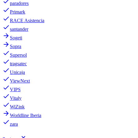
done
paradores
done
Primark
done
RACE Asistencia
done
santander
arrow_forward
Sogeti
arrow_forward
Sopra
done
Supersol
done
tragsatec
done
Unicaja
done
ViewNext
done
VIPS
done
Vitaly
done
WiZink
arrow_forward
Worldline Iberia
done
zara
keyboard_arrow_down