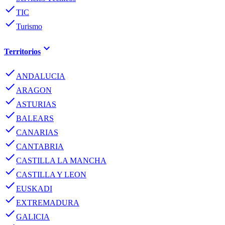
done
TIC
done
Turismo
keyboard_arrow_down
Territorios
done
ANDALUCIA
done
ARAGON
done
ASTURIAS
done
BALEARS
done
CANARIAS
done
CANTABRIA
done
CASTILLA LA MANCHA
done
CASTILLA Y LEON
done
EUSKADI
done
EXTREMADURA
done
GALICIA