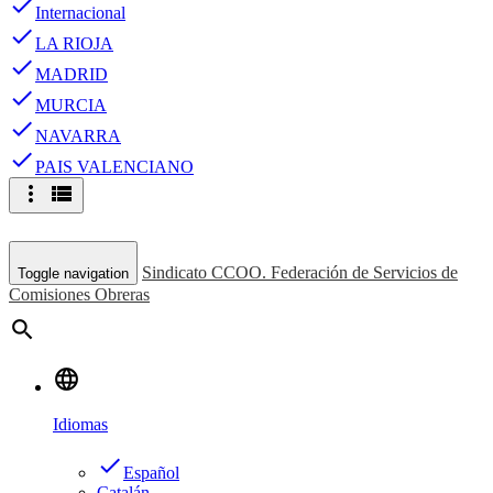
done
Internacional
done
LA RIOJA
done
MADRID
done
MURCIA
done
NAVARRA
done
PAIS VALENCIANO
more_vert
view_list
Sindicato CCOO. Federación de Servicios de
Toggle navigation
Comisiones Obreras
search
language
Idiomas
done
Español
Catalán