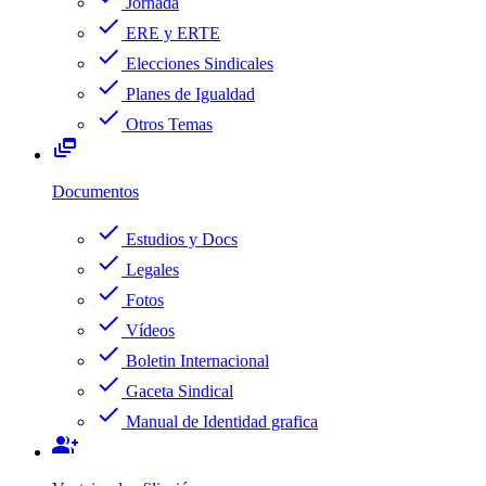
Jornada
check
ERE y ERTE
check
Elecciones Sindicales
check
Planes de Igualdad
check
Otros Temas
dynamic_feed
Documentos
check
Estudios y Docs
check
Legales
check
Fotos
check
Vídeos
check
Boletin Internacional
check
Gaceta Sindical
check
Manual de Identidad grafica
group_add