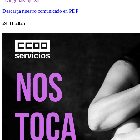
#NingunaMujerSola
Descarga nuestro comunicado en PDF
24-11-2025