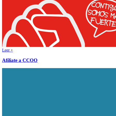
Leer +
Afíliate a CCOO