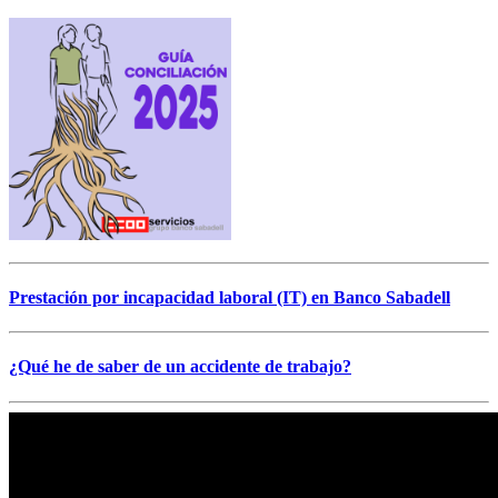
Prestación por incapacidad laboral (IT) en Banco Sabadell
¿Qué he de saber de un accidente de trabajo?