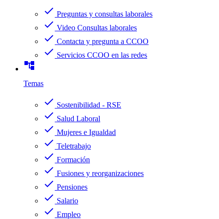
check
Preguntas y consultas laborales
check
Video Consultas laborales
check
Contacta y pregunta a CCOO
check
Servicios CCOO en las redes
account_tree
Temas
check
Sostenibilidad - RSE
check
Salud Laboral
check
Mujeres e Igualdad
check
Teletrabajo
check
Formación
check
Fusiones y reorganizaciones
check
Pensiones
check
Salario
check
Empleo