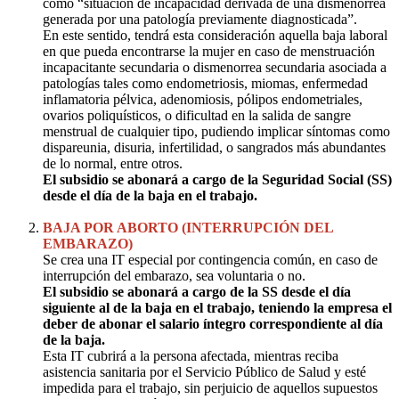
como “situación de incapacidad derivada de una dismenorrea
generada por una patología previamente diagnosticada”.
En este sentido, tendrá esta consideración aquella baja laboral
en que pueda encontrarse la mujer en caso de menstruación
incapacitante secundaria o dismenorrea secundaria asociada a
patologías tales como endometriosis, miomas, enfermedad
inflamatoria pélvica, adenomiosis, pólipos endometriales,
ovarios poliquísticos, o dificultad en la salida de sangre
menstrual de cualquier tipo, pudiendo implicar síntomas como
dispareunia, disuria, infertilidad, o sangrados más abundantes
de lo normal, entre otros.
El subsidio se abonará a cargo de la Seguridad Social (SS)
desde el día de la baja en el trabajo.
BAJA POR ABORTO (INTERRUPCIÓN DEL
EMBARAZO)
Se crea una IT especial por contingencia común, en caso de
interrupción del embarazo, sea voluntaria o no.
El subsidio se abonará a cargo de la SS desde el día
siguiente al de la baja en el trabajo, teniendo la empresa el
deber de abonar el salario íntegro correspondiente al día
de la baja.
Esta IT cubrirá a la persona afectada, mientras reciba
asistencia sanitaria por el Servicio Público de Salud y esté
impedida para el trabajo, sin perjuicio de aquellos supuestos