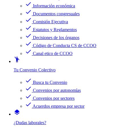
check
Información económica
check
Documentos congresuales
check
Comisión Ejecutiva
check
Estatutos y Reglamentos
check
Decisiones de los órganos
check
Código de Conducta CS de CCOO
check
Canal etico de CCOO
emoji_people
Tu Convenio Colectivo
check
Busca tu Convenio
check
Convenios por autonomías
check
Convenios por sectores
check
Acuerdos empresa por sector
layers
¿Dudas laborales?