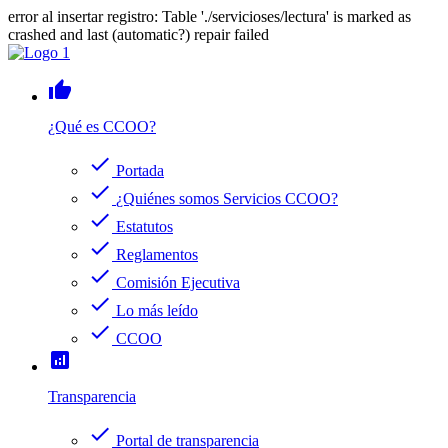
error al insertar registro: Table './servicioses/lectura' is marked as
crashed and last (automatic?) repair failed
thumb_up
¿Qué es CCOO?
check
Portada
check
¿Quiénes somos Servicios CCOO?
check
Estatutos
check
Reglamentos
check
Comisión Ejecutiva
check
Lo más leído
check
CCOO
analytics
Transparencia
check
Portal de transparencia