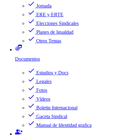
check
Jornada
check
ERE y ERTE
check
Elecciones Sindicales
check
Planes de Igualdad
check
Otros Temas
dynamic_feed
Documentos
check
Estudios y Docs
check
Legales
check
Fotos
check
Vídeos
check
Boletin Internacional
check
Gaceta Sindical
check
Manual de Identidad grafica
group_add