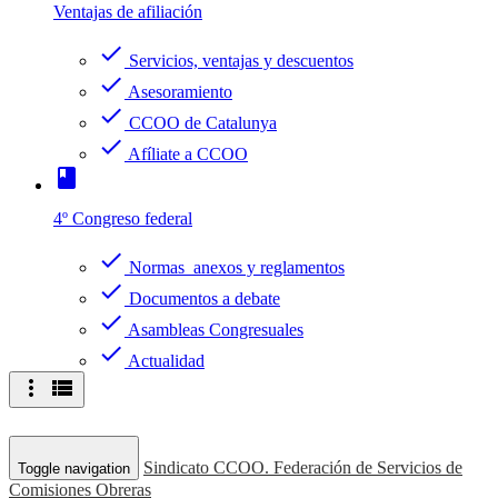
Ventajas de afiliación
check
Servicios, ventajas y descuentos
check
Asesoramiento
check
CCOO de Catalunya
check
Afíliate a CCOO
book
4º Congreso federal
check
Normas anexos y reglamentos
check
Documentos a debate
check
Asambleas Congresuales
check
Actualidad
more_vert
view_list
Sindicato CCOO. Federación de Servicios de
Toggle navigation
Comisiones Obreras