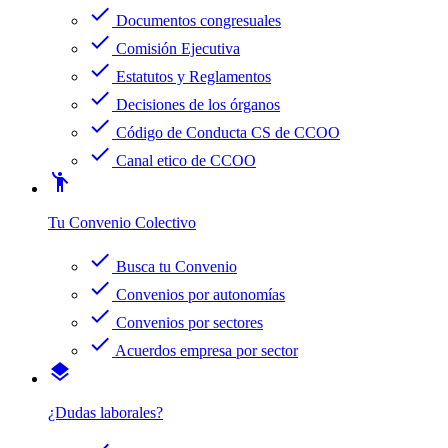
check
Documentos congresuales
check
Comisión Ejecutiva
check
Estatutos y Reglamentos
check
Decisiones de los órganos
check
Código de Conducta CS de CCOO
check
Canal etico de CCOO
emoji_people
Tu Convenio Colectivo
check
Busca tu Convenio
check
Convenios por autonomías
check
Convenios por sectores
check
Acuerdos empresa por sector
layers
¿Dudas laborales?