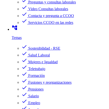
check
Preguntas y consultas laborales
check
Video Consultas laborales
check
Contacta y pregunta a CCOO
check
Servicios CCOO en las redes
account_tree
Temas
check
Sostenibilidad - RSE
check
Salud Laboral
check
Mujeres e Igualdad
check
Teletrabajo
check
Formación
check
Fusiones y reorganizaciones
check
Pensiones
check
Salario
check
Empleo
check