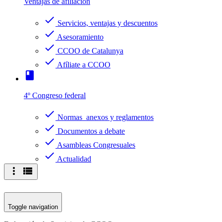
Ventajas de afiliación
check
Servicios, ventajas y descuentos
check
Asesoramiento
check
CCOO de Catalunya
check
Afíliate a CCOO
book
4º Congreso federal
check
Normas anexos y reglamentos
check
Documentos a debate
check
Asambleas Congresuales
check
Actualidad
more_vert
view_list
Toggle navigation