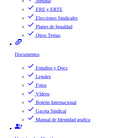
Jornada
check
ERE y ERTE
check
Elecciones Sindicales
check
Planes de Igualdad
check
Otros Temas
dynamic_feed
Documentos
check
Estudios y Docs
check
Legales
check
Fotos
check
Vídeos
check
Boletin Internacional
check
Gaceta Sindical
check
Manual de Identidad grafica
group_add