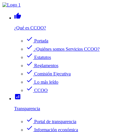
thumb_up
¿Qué es CCOO?
check
Portada
check
¿Quiénes somos Servicios CCOO?
check
Estatutos
check
Reglamentos
check
Comisión Ejecutiva
check
Lo más leído
check
CCOO
analytics
Transparencia
check
Portal de transparencia
check
Información económica