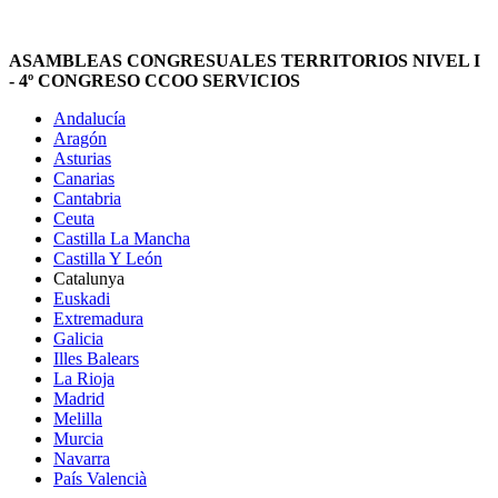
ASAMBLEAS CONGRESUALES TERRITORIOS NIVEL I
- 4º CONGRESO CCOO SERVICIOS
Andalucía
Aragón
Asturias
Canarias
Cantabria
Ceuta
Castilla La Mancha
Castilla Y León
Catalunya
Euskadi
Extremadura
Galicia
Illes Balears
La Rioja
Madrid
Melilla
Murcia
Navarra
País Valencià