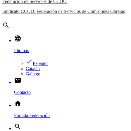
Federación de Servicios de CCOO
Sindicato CCOO. Federación de Servicios de Comisiones Obreras
search
language
Idiomas
done
Español
Catalán
Gallego
email
Contacto
home
Portada Federación
search