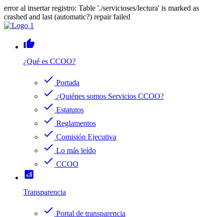
error al insertar registro: Table './servicioses/lectura' is marked as
crashed and last (automatic?) repair failed
thumb_up
¿Qué es CCOO?
check
Portada
check
¿Quiénes somos Servicios CCOO?
check
Estatutos
check
Reglamentos
check
Comisión Ejecutiva
check
Lo más leído
check
CCOO
analytics
Transparencia
check
Portal de transparencia