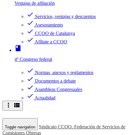
Ventajas de afiliación
check
Servicios, ventajas y descuentos
check
Asesoramiento
check
CCOO de Catalunya
check
Afíliate a CCOO
book
4º Congreso federal
check
Normas anexos y reglamentos
check
Documentos a debate
check
Asambleas Congresuales
check
Actualidad
more_vert
view_list
Sindicato CCOO. Federación de Servicios de
Toggle navigation
Comisiones Obreras