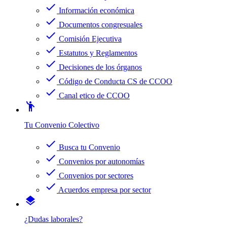
check
Información económica
check
Documentos congresuales
check
Comisión Ejecutiva
check
Estatutos y Reglamentos
check
Decisiones de los órganos
check
Código de Conducta CS de CCOO
check
Canal etico de CCOO
emoji_people
Tu Convenio Colectivo
check
Busca tu Convenio
check
Convenios por autonomías
check
Convenios por sectores
check
Acuerdos empresa por sector
layers
¿Dudas laborales?