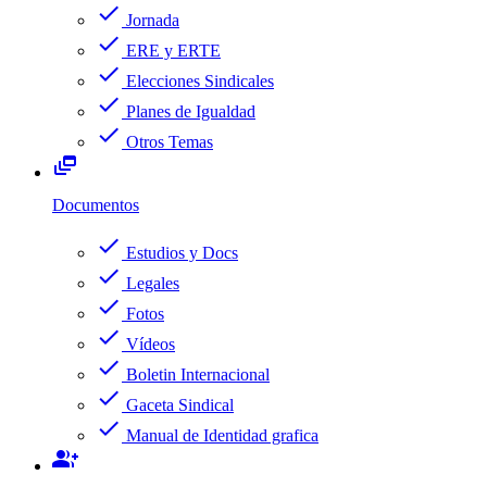
check
Jornada
check
ERE y ERTE
check
Elecciones Sindicales
check
Planes de Igualdad
check
Otros Temas
dynamic_feed
Documentos
check
Estudios y Docs
check
Legales
check
Fotos
check
Vídeos
check
Boletin Internacional
check
Gaceta Sindical
check
Manual de Identidad grafica
group_add