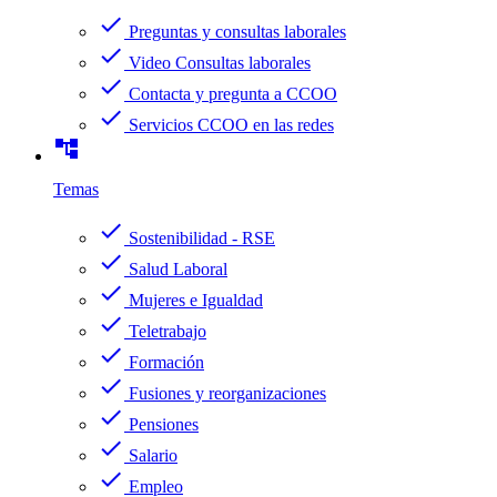
check
Preguntas y consultas laborales
check
Video Consultas laborales
check
Contacta y pregunta a CCOO
check
Servicios CCOO en las redes
account_tree
Temas
check
Sostenibilidad - RSE
check
Salud Laboral
check
Mujeres e Igualdad
check
Teletrabajo
check
Formación
check
Fusiones y reorganizaciones
check
Pensiones
check
Salario
check
Empleo