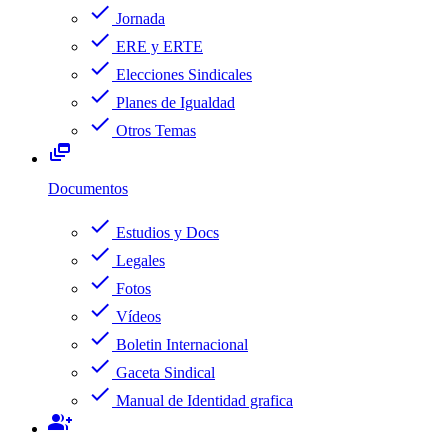
check
Jornada
check
ERE y ERTE
check
Elecciones Sindicales
check
Planes de Igualdad
check
Otros Temas
dynamic_feed
Documentos
check
Estudios y Docs
check
Legales
check
Fotos
check
Vídeos
check
Boletin Internacional
check
Gaceta Sindical
check
Manual de Identidad grafica
group_add