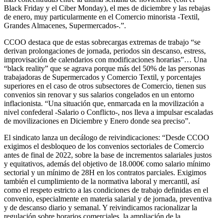
Black Friday y el Ciber Monday), el mes de diciembre y las rebajas
de enero, muy particularmente en el Comercio minorista -Textil,
Grandes Almacenes, Supermercados-.”.
CCOO destaca que de estas sobrecargas extremas de trabajo “se
derivan prolongaciones de jornada, periodos sin descanso, estress,
improvisación de calendarios con modificaciones horarias”… Una
“black reality” que se agrava porque más del 50% de las personas
trabajadoras de Supermercados y Comercio Textil, y porcentajes
superiores en el caso de otros subsectores de Comercio, tienen sus
convenios sin renovar y sus salarios congelados en un entorno
inflacionista. “Una situación que, enmarcada en la movilización a
nivel confederal -Salario o Conflicto-, nos lleva a impulsar escaladas
de movilizaciones en Diciembre y Enero donde sea preciso”.
El sindicato lanza un decálogo de reivindicaciones: “Desde CCOO
exigimos el desbloqueo de los convenios sectoriales de Comercio
antes de final de 2022, sobre la base de incrementos salariales justos
y equitativos, además del objetivo de 18.000€ como salario mínimo
sectorial y un mínimo de 28H en los contratos parciales. Exigimos
también el cumplimiento de la normativa laboral y mercantil, así
como el respeto estricto a las condiciones de trabajo definidas en el
convenio, especialmente en materia salarial y de jornada, preventiva
y de descanso diario y semanal. Y reivindicamos racionalizar la
regulación sobre horarios comerciales, la ampliación de la