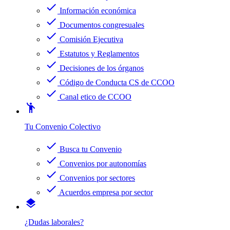
check
Información económica
check
Documentos congresuales
check
Comisión Ejecutiva
check
Estatutos y Reglamentos
check
Decisiones de los órganos
check
Código de Conducta CS de CCOO
check
Canal etico de CCOO
emoji_people
Tu Convenio Colectivo
check
Busca tu Convenio
check
Convenios por autonomías
check
Convenios por sectores
check
Acuerdos empresa por sector
layers
¿Dudas laborales?