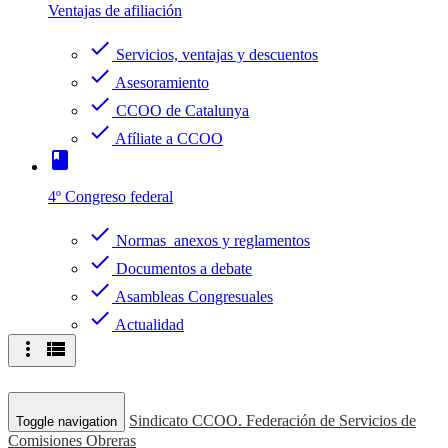
Ventajas de afiliación
check
Servicios, ventajas y descuentos
check
Asesoramiento
check
CCOO de Catalunya
check
Afíliate a CCOO
book
4º Congreso federal
check
Normas anexos y reglamentos
check
Documentos a debate
check
Asambleas Congresuales
check
Actualidad
more_vert
view_list
Sindicato CCOO. Federación de Servicios de
Toggle navigation
Comisiones Obreras