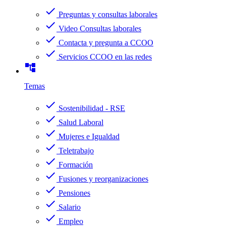
check
Preguntas y consultas laborales
check
Video Consultas laborales
check
Contacta y pregunta a CCOO
check
Servicios CCOO en las redes
account_tree
Temas
check
Sostenibilidad - RSE
check
Salud Laboral
check
Mujeres e Igualdad
check
Teletrabajo
check
Formación
check
Fusiones y reorganizaciones
check
Pensiones
check
Salario
check
Empleo