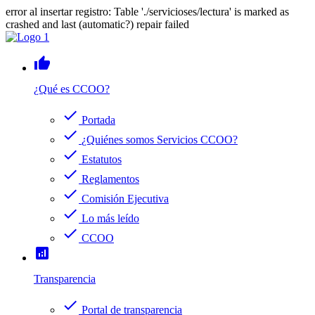
error al insertar registro: Table './servicioses/lectura' is marked as
crashed and last (automatic?) repair failed
thumb_up
¿Qué es CCOO?
check
Portada
check
¿Quiénes somos Servicios CCOO?
check
Estatutos
check
Reglamentos
check
Comisión Ejecutiva
check
Lo más leído
check
CCOO
analytics
Transparencia
check
Portal de transparencia