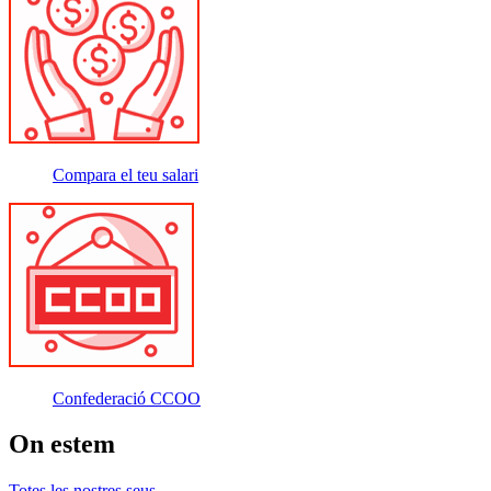
Compara el teu salari
Confederació CCOO
On estem
Totes les nostres seus