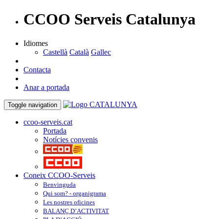
CCOO Serveis Catalunya
Idiomes
Castellà
Català
Gallec
Contacta
Anar a portada
Toggle navigation
ccoo-serveis.cat
Portada
Notícies convenis
Coneix CCOO-Serveis
Benvinguda
Qui som? - organigrama
Les nostres oficines
BALANÇ D’ACTIVITAT