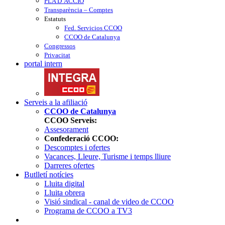
PLA D’ACCIÓ
Transparència – Comptes
Estatuts
Fed. Servicios CCOO
CCOO de Catalunya
Congressos
Privacitat
portal intern
Serveis a la afiliació
CCOO de Catalunya
CCOO Serveis:
Assesorament
Confederació CCOO:
Descomptes i ofertes
Vacances, Lleure, Turisme i temps lliure
Darreres ofertes
Butlletí notícies
Lluita digital
Lluita obrera
Visió sindical - canal de video de CCOO
Programa de CCOO a TV3