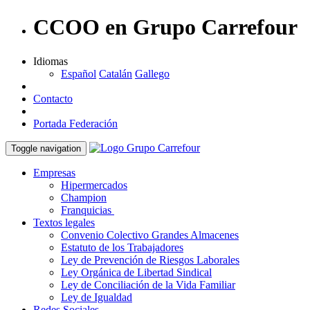
CCOO en Grupo Carrefour
Idiomas
Español
Catalán
Gallego
Contacto
Portada Federación
Toggle navigation
Empresas
Hipermercados
Champion
Franquicias
Textos legales
Convenio Colectivo Grandes Almacenes
Estatuto de los Trabajadores
Ley de Prevención de Riesgos Laborales
Ley Orgánica de Libertad Sindical
Ley de Conciliación de la Vida Familiar
Ley de Igualdad
Redes Sociales