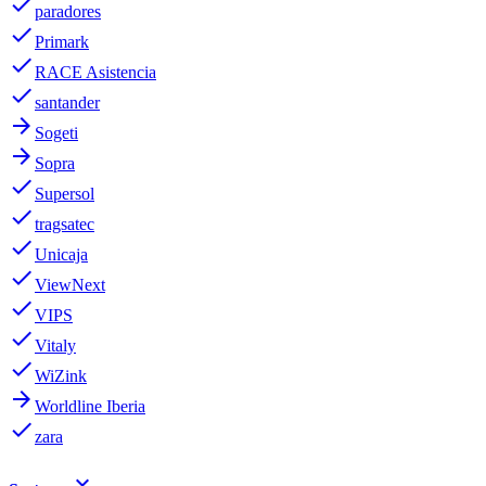
done
paradores
done
Primark
done
RACE Asistencia
done
santander
arrow_forward
Sogeti
arrow_forward
Sopra
done
Supersol
done
tragsatec
done
Unicaja
done
ViewNext
done
VIPS
done
Vitaly
done
WiZink
arrow_forward
Worldline Iberia
done
zara
keyboard_arrow_down