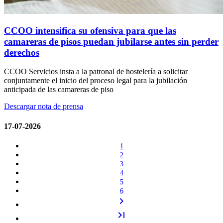
CCOO intensifica su ofensiva para que las
camareras de pisos puedan jubilarse antes sin perder
derechos
CCOO Servicios insta a la patronal de hostelería a solicitar
conjuntamente el inicio del proceso legal para la jubilación
anticipada de las camareras de piso
Descargar nota de prensa
17-07-2026
1
2
3
4
5
6
chevron_right
last_page