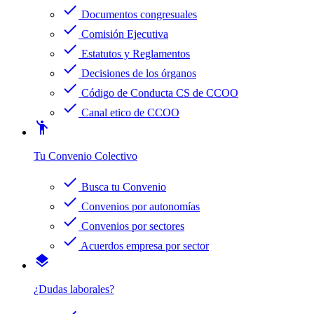
check
Documentos congresuales
check
Comisión Ejecutiva
check
Estatutos y Reglamentos
check
Decisiones de los órganos
check
Código de Conducta CS de CCOO
check
Canal etico de CCOO
emoji_people
Tu Convenio Colectivo
check
Busca tu Convenio
check
Convenios por autonomías
check
Convenios por sectores
check
Acuerdos empresa por sector
layers
¿Dudas laborales?