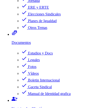
Jornada
check
ERE y ERTE
check
Elecciones Sindicales
check
Planes de Igualdad
check
Otros Temas
dynamic_feed
Documentos
check
Estudios y Docs
check
Legales
check
Fotos
check
Vídeos
check
Boletin Internacional
check
Gaceta Sindical
check
Manual de Identidad grafica
group_add