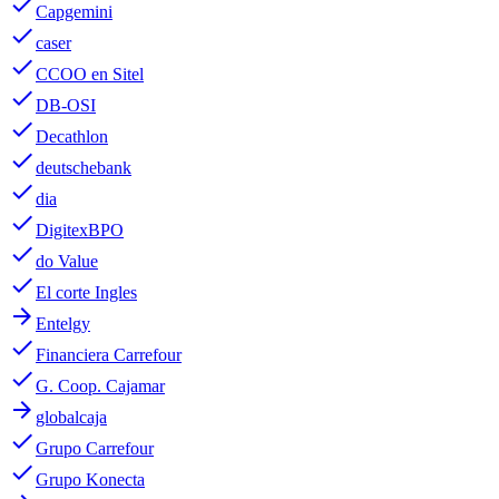
done
Capgemini
done
caser
done
CCOO en Sitel
done
DB-OSI
done
Decathlon
done
deutschebank
done
dia
done
DigitexBPO
done
do Value
done
El corte Ingles
arrow_forward
Entelgy
done
Financiera Carrefour
done
G. Coop. Cajamar
arrow_forward
globalcaja
done
Grupo Carrefour
done
Grupo Konecta