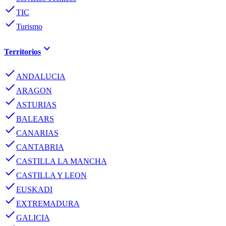
done
TIC
done
Turismo
keyboard_arrow_down
Territorios
done
ANDALUCIA
done
ARAGON
done
ASTURIAS
done
BALEARS
done
CANARIAS
done
CANTABRIA
done
CASTILLA LA MANCHA
done
CASTILLA Y LEON
done
EUSKADI
done
EXTREMADURA
done
GALICIA