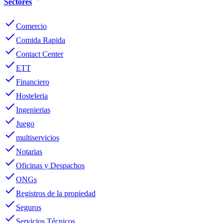
Sectores
done
Comercio
done
Comida Rapida
done
Contact Center
done
ETT
done
Financiero
done
Hosteleria
done
Ingenierias
done
Juego
done
multiservicios
done
Notarias
done
Oficinas y Despachos
done
ONGs
done
Registros de la propiedad
done
Seguros
done
Servicios Técnicos