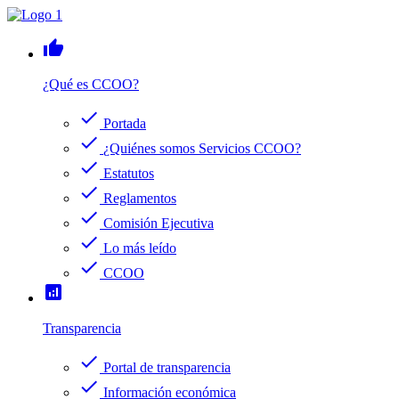
thumb_up
¿Qué es CCOO?
check
Portada
check
¿Quiénes somos Servicios CCOO?
check
Estatutos
check
Reglamentos
check
Comisión Ejecutiva
check
Lo más leído
check
CCOO
analytics
Transparencia
check
Portal de transparencia
check
Información económica