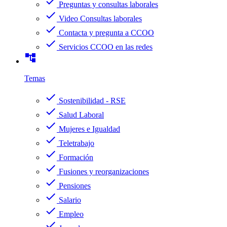
check
Preguntas y consultas laborales
check
Video Consultas laborales
check
Contacta y pregunta a CCOO
check
Servicios CCOO en las redes
account_tree
Temas
check
Sostenibilidad - RSE
check
Salud Laboral
check
Mujeres e Igualdad
check
Teletrabajo
check
Formación
check
Fusiones y reorganizaciones
check
Pensiones
check
Salario
check
Empleo
check