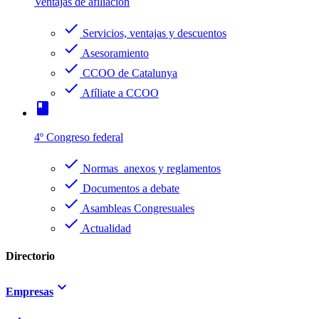
Ventajas de afiliación
check
Servicios, ventajas y descuentos
check
Asesoramiento
check
CCOO de Catalunya
check
Afíliate a CCOO
book
4º Congreso federal
check
Normas anexos y reglamentos
check
Documentos a debate
check
Asambleas Congresuales
check
Actualidad
Directorio
keyboard_arrow_down
Empresas