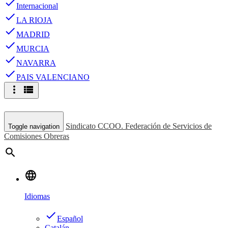
done
Internacional
done
LA RIOJA
done
MADRID
done
MURCIA
done
NAVARRA
done
PAIS VALENCIANO
more_vert
view_list
Sindicato CCOO. Federación de Servicios de
Toggle navigation
Comisiones Obreras
search
language
Idiomas
done
Español
Catalán