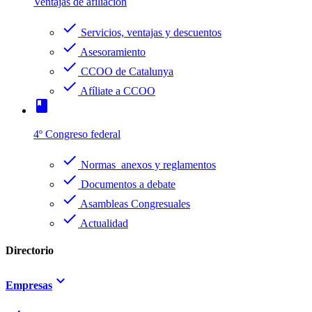
Ventajas de afiliación
check
Servicios, ventajas y descuentos
check
Asesoramiento
check
CCOO de Catalunya
check
Afíliate a CCOO
book
4º Congreso federal
check
Normas anexos y reglamentos
check
Documentos a debate
check
Asambleas Congresuales
check
Actualidad
Directorio
keyboard_arrow_down
Empresas