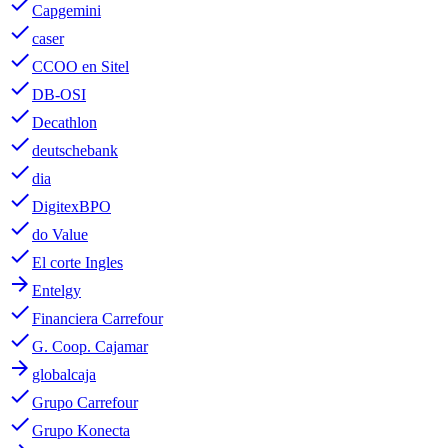
done
Capgemini
done
caser
done
CCOO en Sitel
done
DB-OSI
done
Decathlon
done
deutschebank
done
dia
done
DigitexBPO
done
do Value
done
El corte Ingles
arrow_forward
Entelgy
done
Financiera Carrefour
done
G. Coop. Cajamar
arrow_forward
globalcaja
done
Grupo Carrefour
done
Grupo Konecta