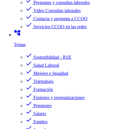
check
Preguntas y consultas laborales
check
Video Consultas laborales
check
Contacta y pregunta a CCOO
check
Servicios CCOO en las redes
account_tree
Temas
check
Sostenibilidad - RSE
check
Salud Laboral
check
Mujeres e Igualdad
check
Teletrabajo
check
Formación
check
Fusiones y reorganizaciones
check
Pensiones
check
Salario
check
Empleo
check