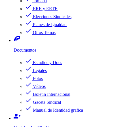
Jornada
check
ERE y ERTE
check
Elecciones Sindicales
check
Planes de Igualdad
check
Otros Temas
dynamic_feed
Documentos
check
Estudios y Docs
check
Legales
check
Fotos
check
Vídeos
check
Boletin Internacional
check
Gaceta Sindical
check
Manual de Identidad grafica
group_add