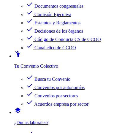
check
Documentos congresuales
check
Comisión Ejecutiva
check
Estatutos y Reglamentos
check
Decisiones de los órganos
check
Código de Conducta CS de CCOO
check
Canal etico de CCOO
emoji_people
Tu Convenio Colectivo
check
Busca tu Convenio
check
Convenios por autonomías
check
Convenios por sectores
check
Acuerdos empresa por sector
layers
¿Dudas laborales?