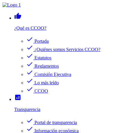
thumb_up
¿Qué es CCOO?
check
Portada
check
¿Quiénes somos Servicios CCOO?
check
Estatutos
check
Reglamentos
check
Comisión Ejecutiva
check
Lo más leído
check
CCOO
analytics
Transparencia
check
Portal de transparencia
check
Información económica