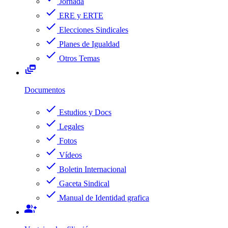
Jornada
check
ERE y ERTE
check
Elecciones Sindicales
check
Planes de Igualdad
check
Otros Temas
dynamic_feed
Documentos
check
Estudios y Docs
check
Legales
check
Fotos
check
Vídeos
check
Boletin Internacional
check
Gaceta Sindical
check
Manual de Identidad grafica
group_add