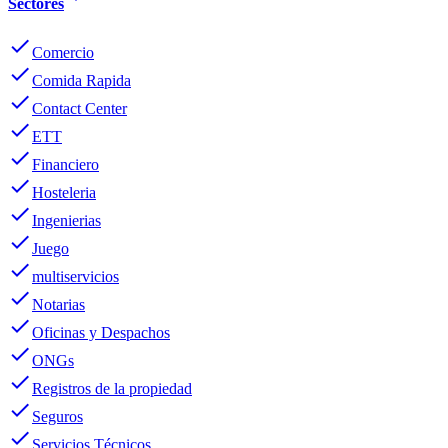
Sectores
done
Comercio
done
Comida Rapida
done
Contact Center
done
ETT
done
Financiero
done
Hosteleria
done
Ingenierias
done
Juego
done
multiservicios
done
Notarias
done
Oficinas y Despachos
done
ONGs
done
Registros de la propiedad
done
Seguros
done
Servicios Técnicos