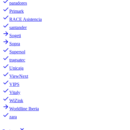
done
paradores
done
Primark
done
RACE Asistencia
done
santander
arrow_forward
Sogeti
arrow_forward
Sopra
done
Supersol
done
tragsatec
done
Unicaja
done
ViewNext
done
VIPS
done
Vitaly
done
WiZink
arrow_forward
Worldline Iberia
done
zara
keyboard_arrow_down