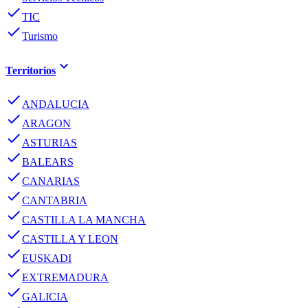
done
TIC
done
Turismo
keyboard_arrow_down
Territorios
done
ANDALUCIA
done
ARAGON
done
ASTURIAS
done
BALEARS
done
CANARIAS
done
CANTABRIA
done
CASTILLA LA MANCHA
done
CASTILLA Y LEON
done
EUSKADI
done
EXTREMADURA
done
GALICIA