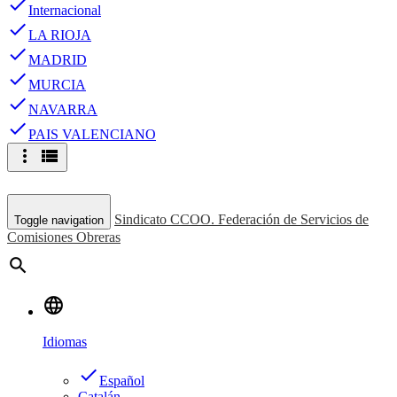
done
Internacional
done
LA RIOJA
done
MADRID
done
MURCIA
done
NAVARRA
done
PAIS VALENCIANO
more_vert
view_list
Sindicato CCOO. Federación de Servicios de
Toggle navigation
Comisiones Obreras
search
language
Idiomas
done
Español
Catalán