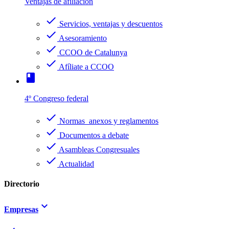
Ventajas de afiliación
check
Servicios, ventajas y descuentos
check
Asesoramiento
check
CCOO de Catalunya
check
Afíliate a CCOO
book
4º Congreso federal
check
Normas anexos y reglamentos
check
Documentos a debate
check
Asambleas Congresuales
check
Actualidad
Directorio
keyboard_arrow_down
Empresas