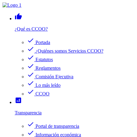
thumb_up
¿Qué es CCOO?
check
Portada
check
¿Quiénes somos Servicios CCOO?
check
Estatutos
check
Reglamentos
check
Comisión Ejecutiva
check
Lo más leído
check
CCOO
analytics
Transparencia
check
Portal de transparencia
check
Información económica