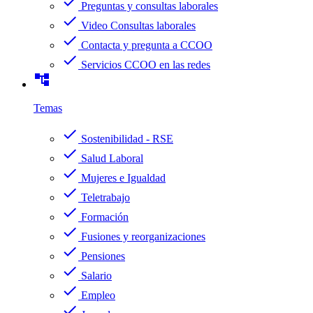
check
Preguntas y consultas laborales
check
Video Consultas laborales
check
Contacta y pregunta a CCOO
check
Servicios CCOO en las redes
account_tree
Temas
check
Sostenibilidad - RSE
check
Salud Laboral
check
Mujeres e Igualdad
check
Teletrabajo
check
Formación
check
Fusiones y reorganizaciones
check
Pensiones
check
Salario
check
Empleo
check