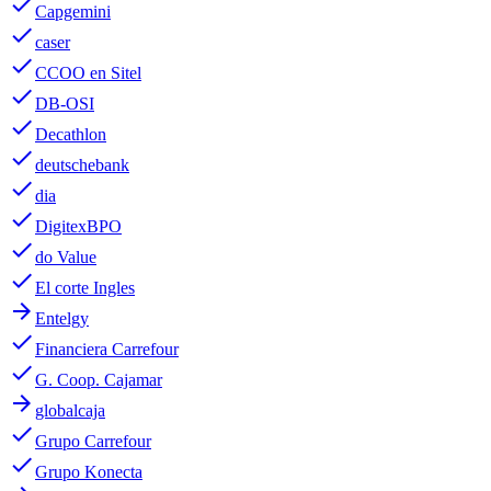
done
Capgemini
done
caser
done
CCOO en Sitel
done
DB-OSI
done
Decathlon
done
deutschebank
done
dia
done
DigitexBPO
done
do Value
done
El corte Ingles
arrow_forward
Entelgy
done
Financiera Carrefour
done
G. Coop. Cajamar
arrow_forward
globalcaja
done
Grupo Carrefour
done
Grupo Konecta