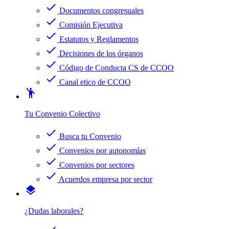
check
Documentos congresuales
check
Comisión Ejecutiva
check
Estatutos y Reglamentos
check
Decisiones de los órganos
check
Código de Conducta CS de CCOO
check
Canal etico de CCOO
emoji_people
Tu Convenio Colectivo
check
Busca tu Convenio
check
Convenios por autonomías
check
Convenios por sectores
check
Acuerdos empresa por sector
layers
¿Dudas laborales?