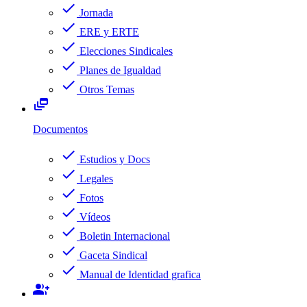
check
Jornada
check
ERE y ERTE
check
Elecciones Sindicales
check
Planes de Igualdad
check
Otros Temas
dynamic_feed
Documentos
check
Estudios y Docs
check
Legales
check
Fotos
check
Vídeos
check
Boletin Internacional
check
Gaceta Sindical
check
Manual de Identidad grafica
group_add