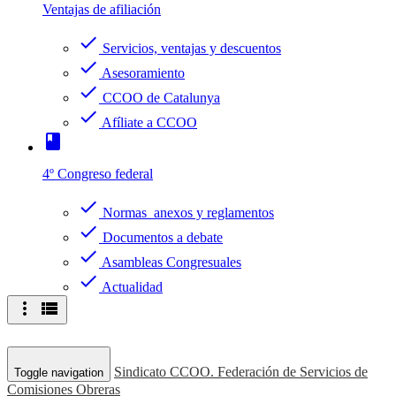
Ventajas de afiliación
check
Servicios, ventajas y descuentos
check
Asesoramiento
check
CCOO de Catalunya
check
Afíliate a CCOO
book
4º Congreso federal
check
Normas anexos y reglamentos
check
Documentos a debate
check
Asambleas Congresuales
check
Actualidad
more_vert
view_list
Sindicato CCOO. Federación de Servicios de
Toggle navigation
Comisiones Obreras