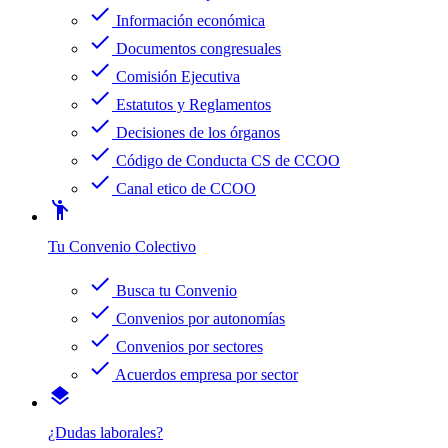
check
Información económica
check
Documentos congresuales
check
Comisión Ejecutiva
check
Estatutos y Reglamentos
check
Decisiones de los órganos
check
Código de Conducta CS de CCOO
check
Canal etico de CCOO
emoji_people
Tu Convenio Colectivo
check
Busca tu Convenio
check
Convenios por autonomías
check
Convenios por sectores
check
Acuerdos empresa por sector
layers
¿Dudas laborales?