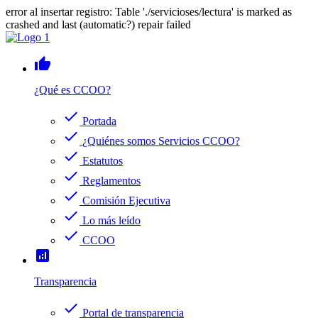
error al insertar registro: Table './servicioses/lectura' is marked as
crashed and last (automatic?) repair failed
thumb_up
¿Qué es CCOO?
check
Portada
check
¿Quiénes somos Servicios CCOO?
check
Estatutos
check
Reglamentos
check
Comisión Ejecutiva
check
Lo más leído
check
CCOO
analytics
Transparencia
check
Portal de transparencia