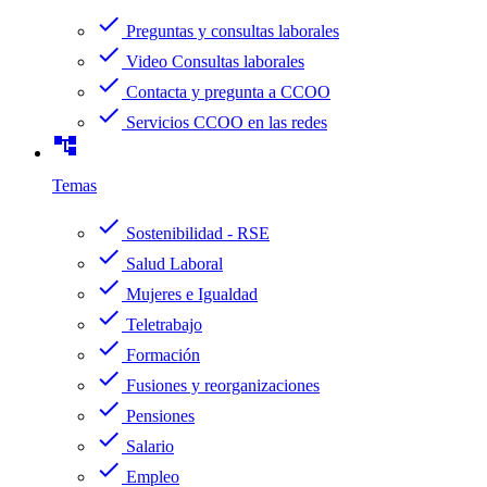
check
Preguntas y consultas laborales
check
Video Consultas laborales
check
Contacta y pregunta a CCOO
check
Servicios CCOO en las redes
account_tree
Temas
check
Sostenibilidad - RSE
check
Salud Laboral
check
Mujeres e Igualdad
check
Teletrabajo
check
Formación
check
Fusiones y reorganizaciones
check
Pensiones
check
Salario
check
Empleo