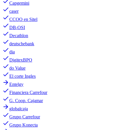
done
Capgemini
done
caser
done
CCOO en Sitel
done
DB-OSI
done
Decathlon
done
deutschebank
done
dia
done
DigitexBPO
done
do Value
done
El corte Ingles
arrow_forward
Entelgy
done
Financiera Carrefour
done
G. Coop. Cajamar
arrow_forward
globalcaja
done
Grupo Carrefour
done
Grupo Konecta