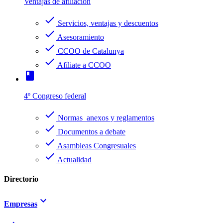
Ventajas de afiliación
check
Servicios, ventajas y descuentos
check
Asesoramiento
check
CCOO de Catalunya
check
Afíliate a CCOO
book
4º Congreso federal
check
Normas anexos y reglamentos
check
Documentos a debate
check
Asambleas Congresuales
check
Actualidad
Directorio
keyboard_arrow_down
Empresas