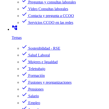
check
Preguntas y consultas laborales
check
Video Consultas laborales
check
Contacta y pregunta a CCOO
check
Servicios CCOO en las redes
account_tree
Temas
check
Sostenibilidad - RSE
check
Salud Laboral
check
Mujeres e Igualdad
check
Teletrabajo
check
Formación
check
Fusiones y reorganizaciones
check
Pensiones
check
Salario
check
Empleo
check