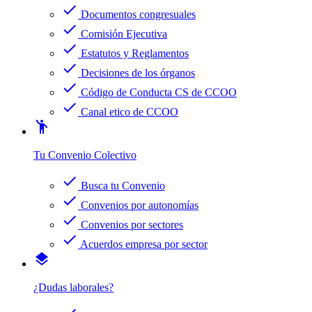
check
Documentos congresuales
check
Comisión Ejecutiva
check
Estatutos y Reglamentos
check
Decisiones de los órganos
check
Código de Conducta CS de CCOO
check
Canal etico de CCOO
emoji_people
Tu Convenio Colectivo
check
Busca tu Convenio
check
Convenios por autonomías
check
Convenios por sectores
check
Acuerdos empresa por sector
layers
¿Dudas laborales?