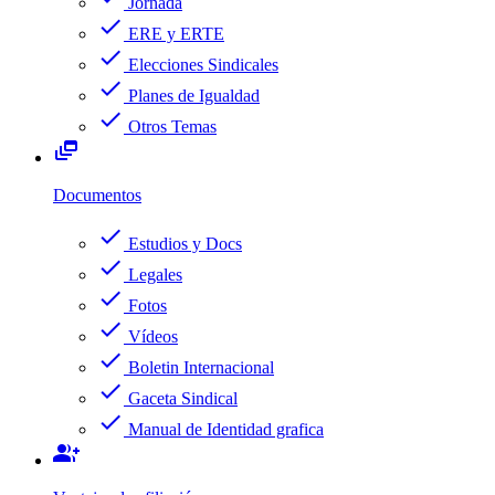
Jornada
check
ERE y ERTE
check
Elecciones Sindicales
check
Planes de Igualdad
check
Otros Temas
dynamic_feed
Documentos
check
Estudios y Docs
check
Legales
check
Fotos
check
Vídeos
check
Boletin Internacional
check
Gaceta Sindical
check
Manual de Identidad grafica
group_add