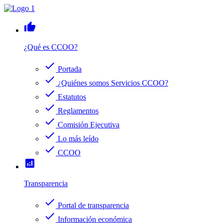
thumb_up
¿Qué es CCOO?
check
Portada
check
¿Quiénes somos Servicios CCOO?
check
Estatutos
check
Reglamentos
check
Comisión Ejecutiva
check
Lo más leído
check
CCOO
analytics
Transparencia
check
Portal de transparencia
check
Información económica