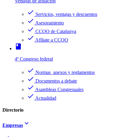
Ventajas de afiliación
check
Servicios, ventajas y descuentos
check
Asesoramiento
check
CCOO de Catalunya
check
Afíliate a CCOO
book
4º Congreso federal
check
Normas anexos y reglamentos
check
Documentos a debate
check
Asambleas Congresuales
check
Actualidad
Directorio
keyboard_arrow_down
Empresas