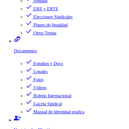
Jornada
check
ERE y ERTE
check
Elecciones Sindicales
check
Planes de Igualdad
check
Otros Temas
dynamic_feed
Documentos
check
Estudios y Docs
check
Legales
check
Fotos
check
Vídeos
check
Boletin Internacional
check
Gaceta Sindical
check
Manual de Identidad grafica
group_add