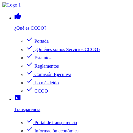
thumb_up
¿Qué es CCOO?
check
Portada
check
¿Quiénes somos Servicios CCOO?
check
Estatutos
check
Reglamentos
check
Comisión Ejecutiva
check
Lo más leído
check
CCOO
analytics
Transparencia
check
Portal de transparencia
check
Información económica