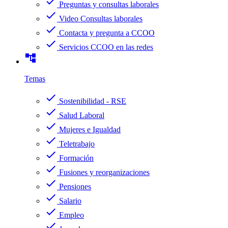
check
Preguntas y consultas laborales
check
Video Consultas laborales
check
Contacta y pregunta a CCOO
check
Servicios CCOO en las redes
account_tree
Temas
check
Sostenibilidad - RSE
check
Salud Laboral
check
Mujeres e Igualdad
check
Teletrabajo
check
Formación
check
Fusiones y reorganizaciones
check
Pensiones
check
Salario
check
Empleo
check