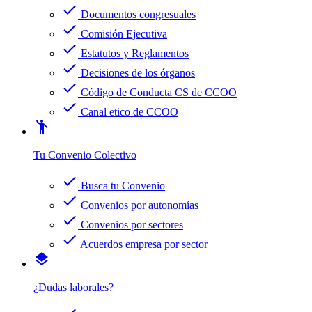
check
Documentos congresuales
check
Comisión Ejecutiva
check
Estatutos y Reglamentos
check
Decisiones de los órganos
check
Código de Conducta CS de CCOO
check
Canal etico de CCOO
emoji_people
Tu Convenio Colectivo
check
Busca tu Convenio
check
Convenios por autonomías
check
Convenios por sectores
check
Acuerdos empresa por sector
layers
¿Dudas laborales?