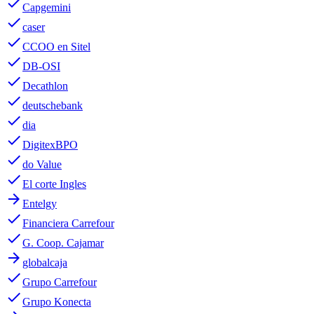
done
Capgemini
done
caser
done
CCOO en Sitel
done
DB-OSI
done
Decathlon
done
deutschebank
done
dia
done
DigitexBPO
done
do Value
done
El corte Ingles
arrow_forward
Entelgy
done
Financiera Carrefour
done
G. Coop. Cajamar
arrow_forward
globalcaja
done
Grupo Carrefour
done
Grupo Konecta