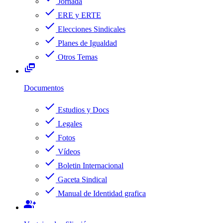
Jornada
check
ERE y ERTE
check
Elecciones Sindicales
check
Planes de Igualdad
check
Otros Temas
dynamic_feed
Documentos
check
Estudios y Docs
check
Legales
check
Fotos
check
Vídeos
check
Boletin Internacional
check
Gaceta Sindical
check
Manual de Identidad grafica
group_add