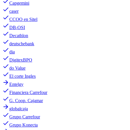
done
Capgemini
done
caser
done
CCOO en Sitel
done
DB-OSI
done
Decathlon
done
deutschebank
done
dia
done
DigitexBPO
done
do Value
done
El corte Ingles
arrow_forward
Entelgy
done
Financiera Carrefour
done
G. Coop. Cajamar
arrow_forward
globalcaja
done
Grupo Carrefour
done
Grupo Konecta