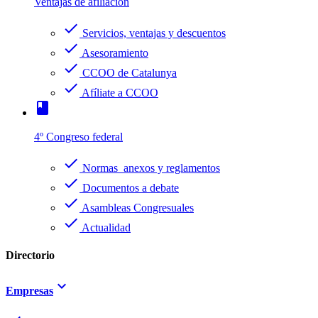
Ventajas de afiliación
check
Servicios, ventajas y descuentos
check
Asesoramiento
check
CCOO de Catalunya
check
Afíliate a CCOO
book
4º Congreso federal
check
Normas anexos y reglamentos
check
Documentos a debate
check
Asambleas Congresuales
check
Actualidad
Directorio
keyboard_arrow_down
Empresas