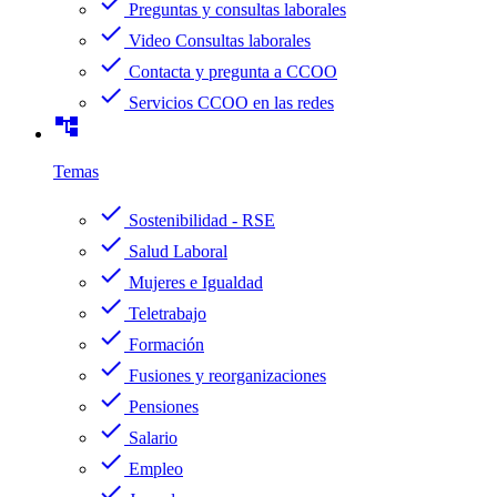
check
Preguntas y consultas laborales
check
Video Consultas laborales
check
Contacta y pregunta a CCOO
check
Servicios CCOO en las redes
account_tree
Temas
check
Sostenibilidad - RSE
check
Salud Laboral
check
Mujeres e Igualdad
check
Teletrabajo
check
Formación
check
Fusiones y reorganizaciones
check
Pensiones
check
Salario
check
Empleo
check