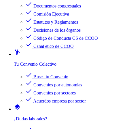
check
Documentos congresuales
check
Comisión Ejecutiva
check
Estatutos y Reglamentos
check
Decisiones de los órganos
check
Código de Conducta CS de CCOO
check
Canal etico de CCOO
emoji_people
Tu Convenio Colectivo
check
Busca tu Convenio
check
Convenios por autonomías
check
Convenios por sectores
check
Acuerdos empresa por sector
layers
¿Dudas laborales?