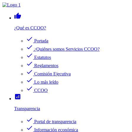
thumb_up
¿Qué es CCOO?
check
Portada
check
¿Quiénes somos Servicios CCOO?
check
Estatutos
check
Reglamentos
check
Comisión Ejecutiva
check
Lo más leído
check
CCOO
analytics
Transparencia
check
Portal de transparencia
check
Información económica