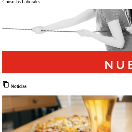
Consultas Laborales
content_copy
Noticias