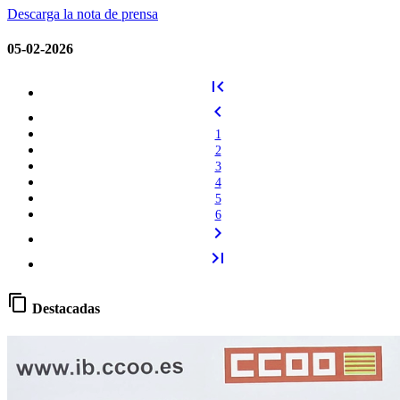
Descarga la nota de prensa
05-02-2026
first_page
chevron_left
1
2
3
4
5
6
chevron_right
last_page
content_copy
Destacadas