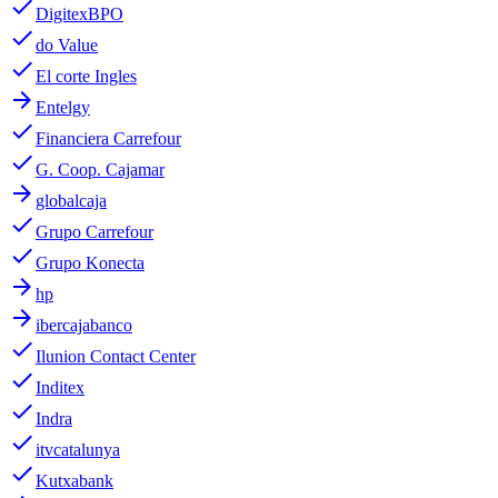
done
DigitexBPO
done
do Value
done
El corte Ingles
arrow_forward
Entelgy
done
Financiera Carrefour
done
G. Coop. Cajamar
arrow_forward
globalcaja
done
Grupo Carrefour
done
Grupo Konecta
arrow_forward
hp
arrow_forward
ibercajabanco
done
Ilunion Contact Center
done
Inditex
done
Indra
done
itvcatalunya
done
Kutxabank