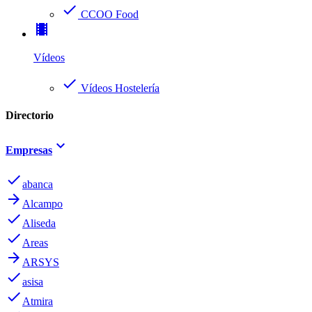
check
CCOO Food
theaters
Vídeos
check
Vídeos Hostelería
Directorio
keyboard_arrow_down
Empresas
done
abanca
arrow_forward
Alcampo
done
Aliseda
done
Areas
arrow_forward
ARSYS
done
asisa
done
Atmira