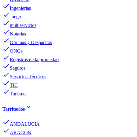
done
Ingenierias
done
Juego
done
multiservicios
done
Notarias
done
Oficinas y Despachos
done
ONGs
done
Registros de la propiedad
done
Seguros
done
Servicios Técnicos
done
TIC
done
Turismo
keyboard_arrow_down
Territorios
done
ANDALUCIA
done
ARAGON