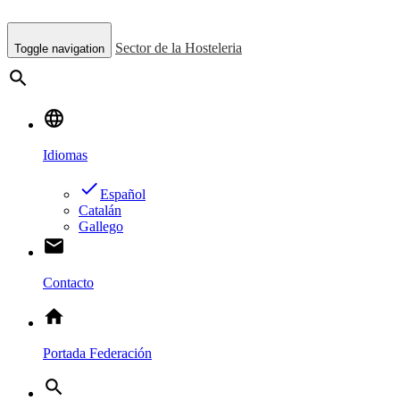
Sector de la Hosteleria
Toggle navigation
search
language
Idiomas
done
Español
Catalán
Gallego
email
Contacto
home
Portada Federación
search