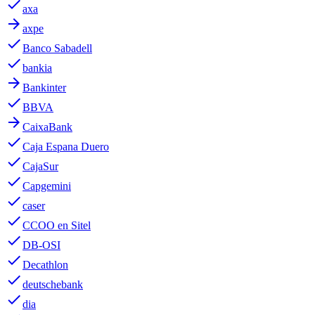
done
axa
arrow_forward
axpe
done
Banco Sabadell
done
bankia
arrow_forward
Bankinter
done
BBVA
arrow_forward
CaixaBank
done
Caja Espana Duero
done
CajaSur
done
Capgemini
done
caser
done
CCOO en Sitel
done
DB-OSI
done
Decathlon
done
deutschebank
done
dia