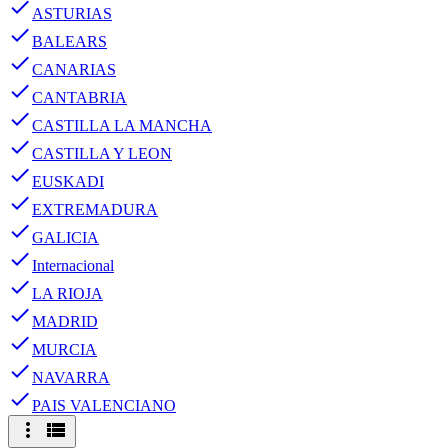
done
ASTURIAS
done
BALEARS
done
CANARIAS
done
CANTABRIA
done
CASTILLA LA MANCHA
done
CASTILLA Y LEON
done
EUSKADI
done
EXTREMADURA
done
GALICIA
done
Internacional
done
LA RIOJA
done
MADRID
done
MURCIA
done
NAVARRA
done
PAIS VALENCIANO
more_vert
view_list