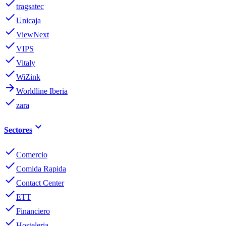
done
tragsatec
done
Unicaja
done
ViewNext
done
VIPS
done
Vitaly
done
WiZink
arrow_forward
Worldline Iberia
done
zara
keyboard_arrow_down
Sectores
done
Comercio
done
Comida Rapida
done
Contact Center
done
ETT
done
Financiero
done
Hosteleria