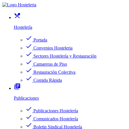
restaurant_menu
Hostelería
check
Portada
check
Convenios Hosteleria
check
Sectores Hostelería y Restauración
check
Camareras de Piso
check
Restauración Colectiva
check
Comida Rápida
library_books
Publicaciones
check
Publicaciones Hostelería
check
Comunicados Hostelería
check
Boletin Sindical Hostelería