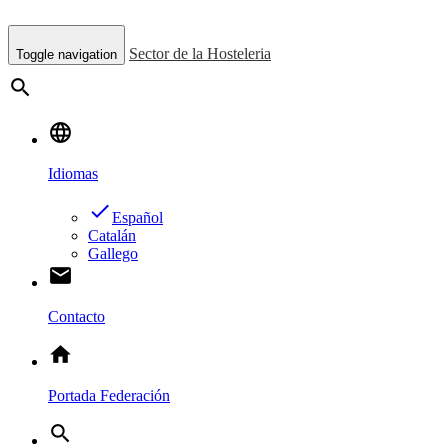
Sector de la Hosteleria
Toggle navigation
search
language
Idiomas
done
Español
Catalán
Gallego
email
Contacto
home
Portada Federación
search