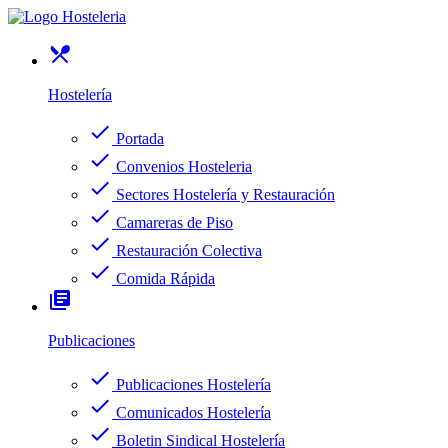
restaurant_menu
Hostelería
check
Portada
check
Convenios Hosteleria
check
Sectores Hostelería y Restauración
check
Camareras de Piso
check
Restauración Colectiva
check
Comida Rápida
library_books
Publicaciones
check
Publicaciones Hostelería
check
Comunicados Hostelería
check
Boletin Sindical Hostelería