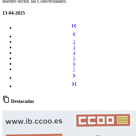
nuestro sector, las Colectividades.
13-04-2025
first_page
chevron_left
2
3
4
5
6
7
chevron_right
last_page
content_copy
Destacadas