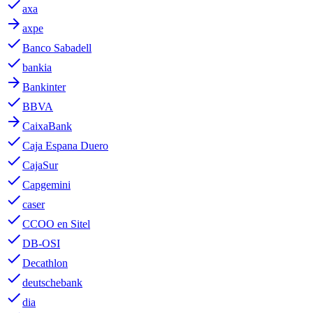
done
axa
arrow_forward
axpe
done
Banco Sabadell
done
bankia
arrow_forward
Bankinter
done
BBVA
arrow_forward
CaixaBank
done
Caja Espana Duero
done
CajaSur
done
Capgemini
done
caser
done
CCOO en Sitel
done
DB-OSI
done
Decathlon
done
deutschebank
done
dia