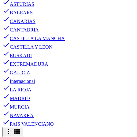
done
ASTURIAS
done
BALEARS
done
CANARIAS
done
CANTABRIA
done
CASTILLA LA MANCHA
done
CASTILLA Y LEON
done
EUSKADI
done
EXTREMADURA
done
GALICIA
done
Internacional
done
LA RIOJA
done
MADRID
done
MURCIA
done
NAVARRA
done
PAIS VALENCIANO
more_vert
view_list