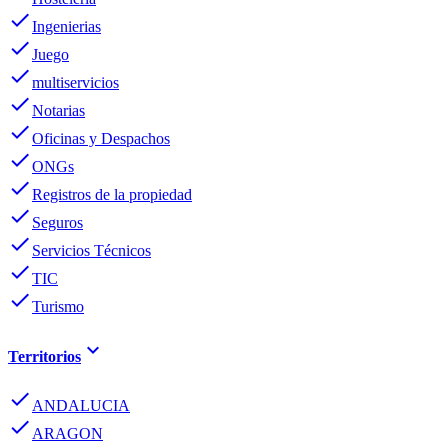
done
Ingenierias
done
Juego
done
multiservicios
done
Notarias
done
Oficinas y Despachos
done
ONGs
done
Registros de la propiedad
done
Seguros
done
Servicios Técnicos
done
TIC
done
Turismo
keyboard_arrow_down
Territorios
done
ANDALUCIA
done
ARAGON