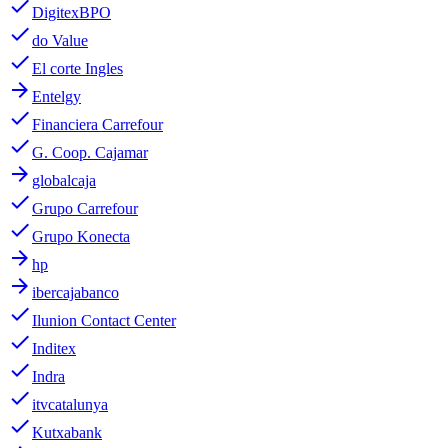
done
DigitexBPO
done
do Value
done
El corte Ingles
arrow_forward
Entelgy
done
Financiera Carrefour
done
G. Coop. Cajamar
arrow_forward
globalcaja
done
Grupo Carrefour
done
Grupo Konecta
arrow_forward
hp
arrow_forward
ibercajabanco
done
Ilunion Contact Center
done
Inditex
done
Indra
done
itvcatalunya
done
Kutxabank