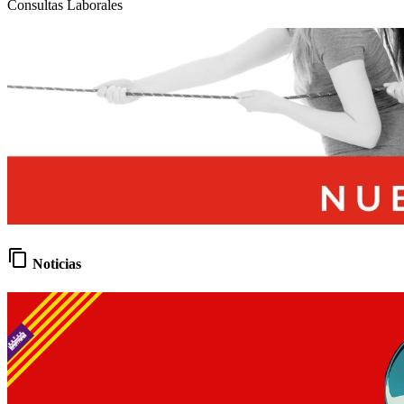
Consultas Laborales
content_copy
Noticias