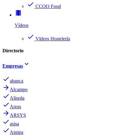
check
CCOO Food
theaters
Vídeos
check
Vídeos Hostelería
Directorio
keyboard_arrow_down
Empresas
done
abanca
arrow_forward
Alcampo
done
Aliseda
done
Areas
arrow_forward
ARSYS
done
asisa
done
Atmira