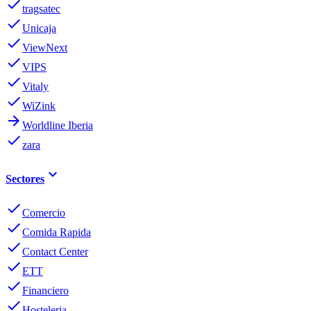
done
tragsatec
done
Unicaja
done
ViewNext
done
VIPS
done
Vitaly
done
WiZink
arrow_forward
Worldline Iberia
done
zara
keyboard_arrow_down
Sectores
done
Comercio
done
Comida Rapida
done
Contact Center
done
ETT
done
Financiero
done
Hosteleria