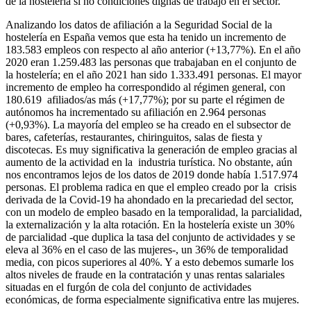
de la hostelería si no condiciones dignas de trabajo en el sector.
Analizando los datos de afiliación a la Seguridad Social de la
hostelería en España vemos que esta ha tenido un incremento de
183.583 empleos con respecto al año anterior (+13,77%). En el año
2020 eran 1.259.483 las personas que trabajaban en el conjunto de
la hostelería; en el año 2021 han sido 1.333.491 personas. El mayor
incremento de empleo ha correspondido al régimen general, con
180.619 afiliados/as más (+17,77%); por su parte el régimen de
autónomos ha incrementado su afiliación en 2.964 personas
(+0,93%). La mayoría del empleo se ha creado en el subsector de
bares, cafeterías, restaurantes, chiringuitos, salas de fiesta y
discotecas. Es muy significativa la generación de empleo gracias al
aumento de la actividad en la industria turística. No obstante, aún
nos encontramos lejos de los datos de 2019 donde había 1.517.974
personas. El problema radica en que el empleo creado por la crisis
derivada de la Covid-19 ha ahondado en la precariedad del sector,
con un modelo de empleo basado en la temporalidad, la parcialidad,
la externalización y la alta rotación. En la hostelería existe un 30%
de parcialidad -que duplica la tasa del conjunto de actividades y se
eleva al 36% en el caso de las mujeres-, un 36% de temporalidad
media, con picos superiores al 40%. Y a esto debemos sumarle los
altos niveles de fraude en la contratación y unas rentas salariales
situadas en el furgón de cola del conjunto de actividades
económicas, de forma especialmente significativa entre las mujeres.