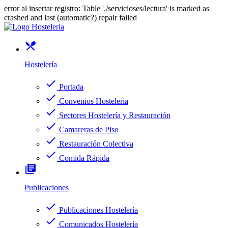
error al insertar registro: Table './servicioses/lectura' is marked as
crashed and last (automatic?) repair failed
restaurant_menu
Hostelería
check
Portada
check
Convenios Hosteleria
check
Sectores Hostelería y Restauración
check
Camareras de Piso
check
Restauración Colectiva
check
Comida Rápida
library_books
Publicaciones
check
Publicaciones Hostelería
check
Comunicados Hostelería