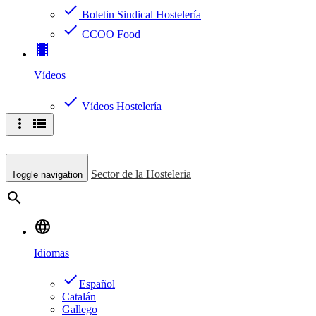
check
Boletin Sindical Hostelería
check
CCOO Food
theaters
Vídeos
check
Vídeos Hostelería
more_vert
view_list
Sector de la Hosteleria
Toggle navigation
search
language
Idiomas
done
Español
Catalán
Gallego