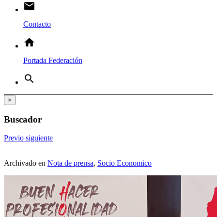
email
Contacto
home
Portada Federación
search
×
Buscador
Previo
siguiente
Archivado en
Nota de prensa
,
Socio Economico