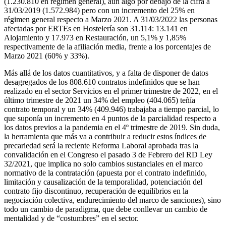
(1.230.810 en régimen general), aún algo por debajo de la cifra a
31/03/2019 (1.572.984) pero con un incremento del 25% en
régimen general respecto a Marzo 2021. A 31/03/2022 las personas
afectadas por ERTEs en Hostelería son 31.114: 13.141 en
Alojamiento y 17.973 en Restauración, un 5,1% y 1,85%
respectivamente de la afiliación media, frente a los porcentajes de
Marzo 2021 (60% y 33%).
Más allá de los datos cuantitativos, y a falta de disponer de datos
desagregados de los 808.610 contratos indefinidos que se han
realizado en el sector Servicios en el primer trimestre de 2022, en el
último trimestre de 2021 un 34% del empleo (404.065) teñía
contrato temporal y un 34% (409.946) trabajaba a tiempo parcial, lo
que suponía un incremento en 4 puntos de la parcialidad respecto a
los datos previos a la pandemia en el 4º trimestre de 2019. Sin duda,
la herramienta que más va a contribuir a reducir estos índices de
precariedad será la reciente Reforma Laboral aprobada tras la
convalidación en el Congreso el pasado 3 de Febrero del RD Ley
32/2021, que implica no solo cambios sustanciales en el marco
normativo de la contratación (apuesta por el contrato indefinido,
limitación y causalización de la temporalidad, potenciación del
contrato fijo discontinuo, recuperación de equilibrios en la
negociación colectiva, endurecimiento del marco de sanciones), sino
todo un cambio de paradigma, que debe conllevar un cambio de
mentalidad y de “costumbres” en el sector.