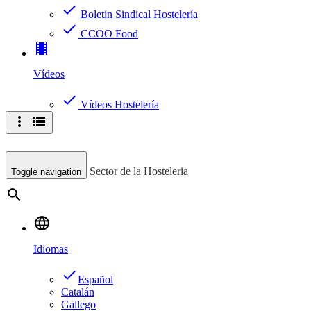
check
Boletin Sindical Hostelería
check
CCOO Food
theaters
Vídeos
check
Vídeos Hostelería
more_vert
view_list
Sector de la Hosteleria
Toggle navigation
search
language
Idiomas
done
Español
Catalán
Gallego