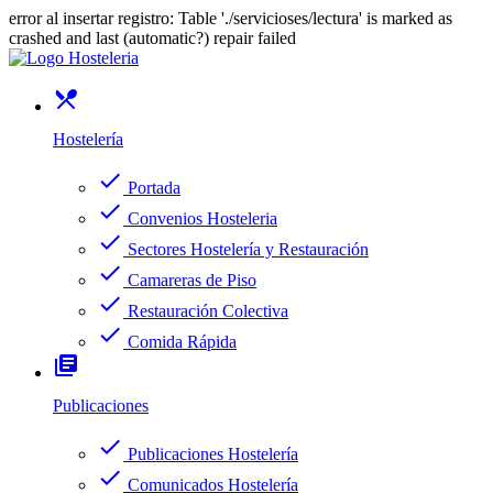
error al insertar registro: Table './servicioses/lectura' is marked as
crashed and last (automatic?) repair failed
restaurant_menu
Hostelería
check
Portada
check
Convenios Hosteleria
check
Sectores Hostelería y Restauración
check
Camareras de Piso
check
Restauración Colectiva
check
Comida Rápida
library_books
Publicaciones
check
Publicaciones Hostelería
check
Comunicados Hostelería