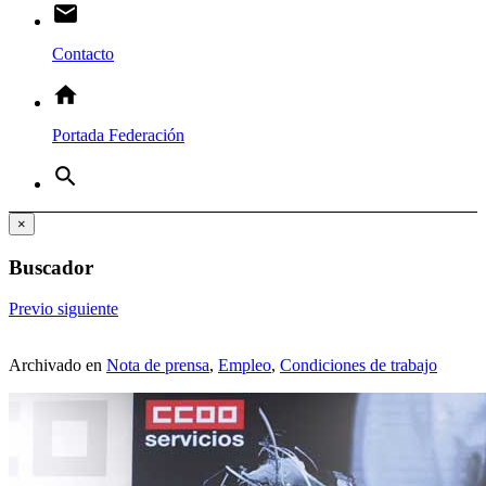
email
Contacto
home
Portada Federación
search
×
Buscador
Previo
siguiente
Archivado en
Nota de prensa
,
Empleo
,
Condiciones de trabajo