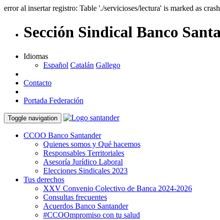
error al insertar registro: Table './servicioses/lectura' is marked as cras
Sección Sindical Banco Sant
Idiomas
Español
Catalán
Gallego
Contacto
Portada Federación
Toggle navigation
CCOO Banco Santander
Quienes somos y Qué hacemos
Responsables Territoriales
Asesoría Jurídico Laboral
Elecciones Sindicales 2023
Tus derechos
XXV Convenio Colectivo de Banca 2024-2026
Consultas frecuentes
Acuerdos Banco Santander
#CCOOmpromiso con tu salud