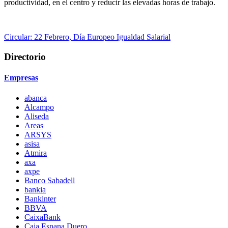
productividad, en el centro y reducir las elevadas horas de trabajo.
Circular: 22 Febrero, Día Europeo Igualdad Salarial
Directorio
Empresas
abanca
Alcampo
Aliseda
Areas
ARSYS
asisa
Atmira
axa
axpe
Banco Sabadell
bankia
Bankinter
BBVA
CaixaBank
Caja Espana Duero