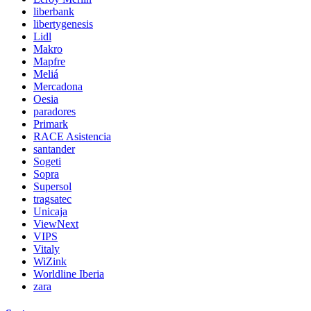
liberbank
libertygenesis
Lidl
Makro
Mapfre
Meliá
Mercadona
Oesia
paradores
Primark
RACE Asistencia
santander
Sogeti
Sopra
Supersol
tragsatec
Unicaja
ViewNext
VIPS
Vitaly
WiZink
Worldline Iberia
zara