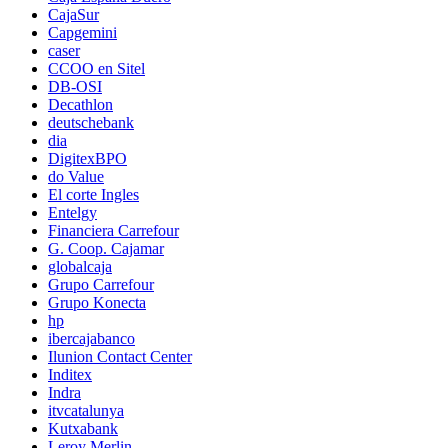
CajaSur
Capgemini
caser
CCOO en Sitel
DB-OSI
Decathlon
deutschebank
dia
DigitexBPO
do Value
El corte Ingles
Entelgy
Financiera Carrefour
G. Coop. Cajamar
globalcaja
Grupo Carrefour
Grupo Konecta
hp
ibercajabanco
Ilunion Contact Center
Inditex
Indra
itvcatalunya
Kutxabank
Leroy Merlin