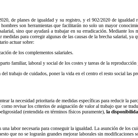
20, de planes de igualdad y su registro, y el 902/2020 de igualdad re
y hombres son herramientas que facilitarán no solo un mayor conocimie
salarial, sino que ayudará a trabajar en su erradicación. Mediante los
 medidas para corregir algunas de las causas de la brecha salarial, ya q
tario actuar sobre:
ación de los complementos salariales.
parto familiar, laboral y social de los costes y tareas de la reproducción
 del trabajo de cuidados, poner la vida en el centro el resto social las 
ntear la necesidad prioritaria de medidas específicas para reducir la par
í como revisar los criterios de asignación de valor al trabajo que se tr
peligrosidad (entendida en términos físicos puramente),
la disponibilid
es una labor necesaria para conseguir la igualdad. La asunción de los 
esto que no se lograrán grandes mejorar laborales sin modificaciones soc