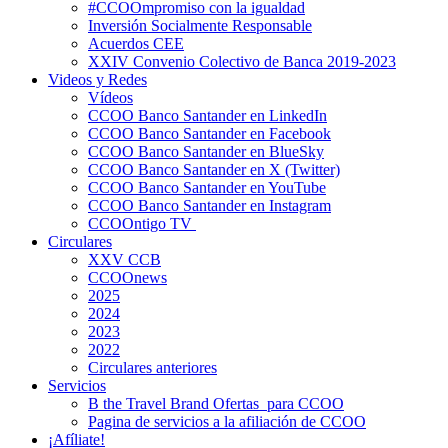
#CCOOmpromiso con la igualdad
Inversión Socialmente Responsable
Acuerdos CEE
XXIV Convenio Colectivo de Banca 2019-2023
Videos y Redes
Vídeos
CCOO Banco Santander en LinkedIn
CCOO Banco Santander en Facebook
CCOO Banco Santander en BlueSky
CCOO Banco Santander en X (Twitter)
CCOO Banco Santander en YouTube
CCOO Banco Santander en Instagram
CCOOntigo TV
Circulares
XXV CCB
CCOOnews
2025
2024
2023
2022
Circulares anteriores
Servicios
B the Travel Brand Ofertas para CCOO
Pagina de servicios a la afiliación de CCOO
¡Afíliate!