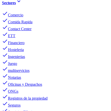
keyboard_arrow_down
Sectores
done
Comercio
done
Comida Rapida
done
Contact Center
done
ETT
done
Financiero
done
Hosteleria
done
Ingenierias
done
Juego
done
multiservicios
done
Notarias
done
Oficinas y Despachos
done
ONGs
done
Registros de la propiedad
done
Seguros
done