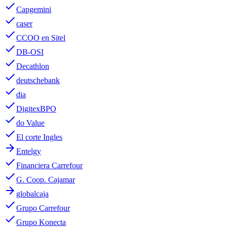
done
Capgemini
done
caser
done
CCOO en Sitel
done
DB-OSI
done
Decathlon
done
deutschebank
done
dia
done
DigitexBPO
done
do Value
done
El corte Ingles
arrow_forward
Entelgy
done
Financiera Carrefour
done
G. Coop. Cajamar
arrow_forward
globalcaja
done
Grupo Carrefour
done
Grupo Konecta