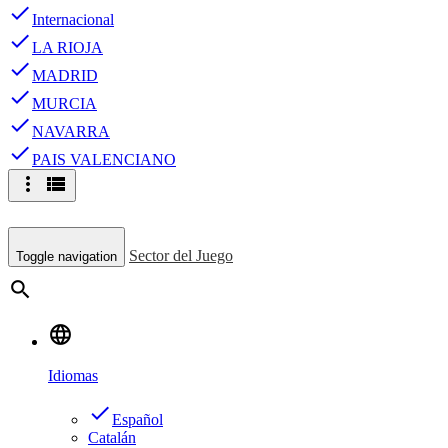
done
Internacional
done
LA RIOJA
done
MADRID
done
MURCIA
done
NAVARRA
done
PAIS VALENCIANO
more_vert
view_list
Sector del Juego
Toggle navigation
search
language
Idiomas
done
Español
Catalán