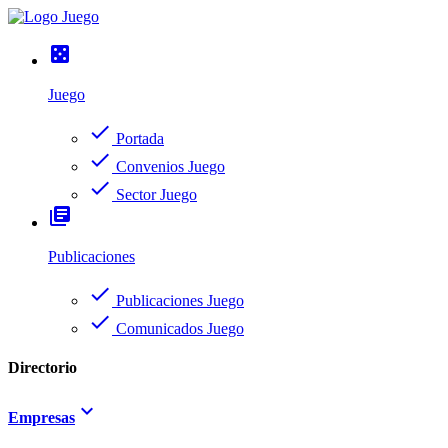
casino
Juego
check
Portada
check
Convenios Juego
check
Sector Juego
library_books
Publicaciones
check
Publicaciones Juego
check
Comunicados Juego
Directorio
keyboard_arrow_down
Empresas