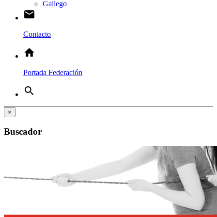
Gallego
email
Contacto
home
Portada Federación
search
×
Buscador