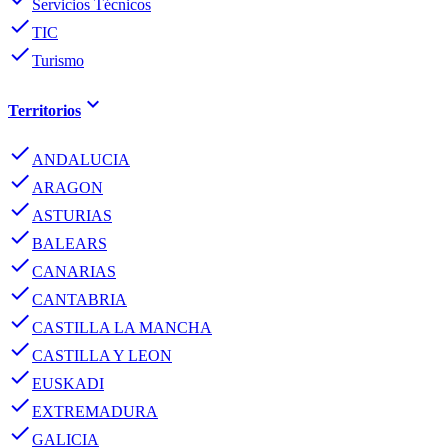
Servicios Técnicos
done
TIC
done
Turismo
keyboard_arrow_down
Territorios
done
ANDALUCIA
done
ARAGON
done
ASTURIAS
done
BALEARS
done
CANARIAS
done
CANTABRIA
done
CASTILLA LA MANCHA
done
CASTILLA Y LEON
done
EUSKADI
done
EXTREMADURA
done
GALICIA