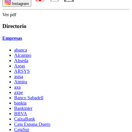
Instagram
Ver pdf
Directorio
Empresas
abanca
Alcampo
Aliseda
Areas
ARSYS
asisa
Atmira
axa
axpe
Banco Sabadell
bankia
Bankinter
BBVA
CaixaBank
Caja Espana Duero
CajaSur