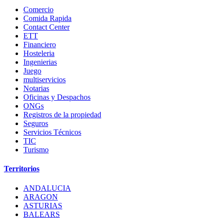
Comercio
Comida Rapida
Contact Center
ETT
Financiero
Hosteleria
Ingenierias
Juego
multiservicios
Notarias
Oficinas y Despachos
ONGs
Registros de la propiedad
Seguros
Servicios Técnicos
TIC
Turismo
Territorios
ANDALUCIA
ARAGON
ASTURIAS
BALEARS