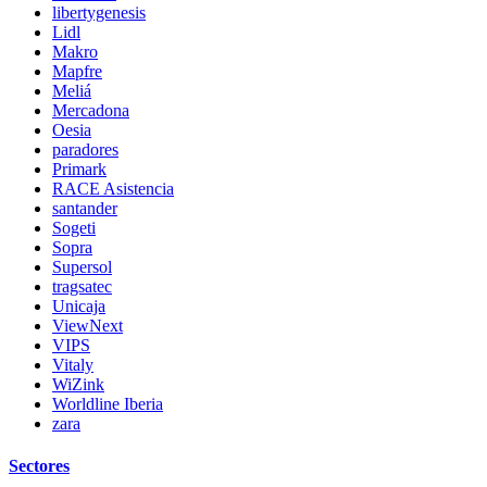
libertygenesis
Lidl
Makro
Mapfre
Meliá
Mercadona
Oesia
paradores
Primark
RACE Asistencia
santander
Sogeti
Sopra
Supersol
tragsatec
Unicaja
ViewNext
VIPS
Vitaly
WiZink
Worldline Iberia
zara
Sectores