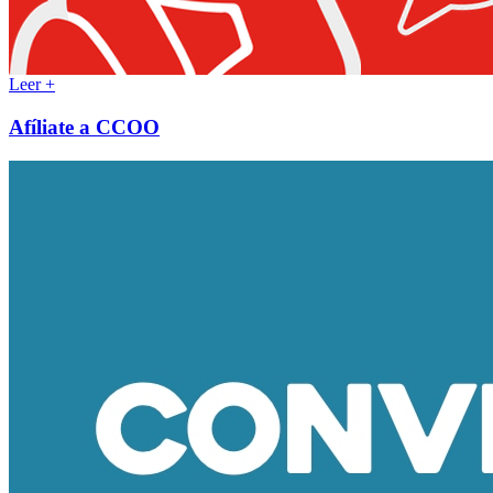
Leer +
Afíliate a CCOO