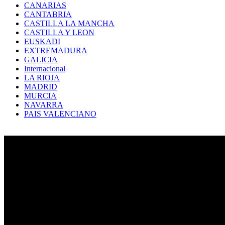
CANARIAS
CANTABRIA
CASTILLA LA MANCHA
CASTILLA Y LEON
EUSKADI
EXTREMADURA
GALICIA
Internacional
LA RIOJA
MADRID
MURCIA
NAVARRA
PAIS VALENCIANO