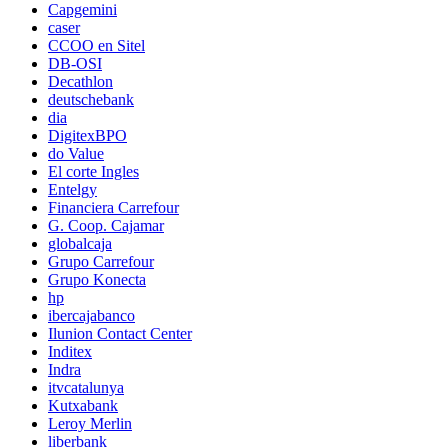
Capgemini
caser
CCOO en Sitel
DB-OSI
Decathlon
deutschebank
dia
DigitexBPO
do Value
El corte Ingles
Entelgy
Financiera Carrefour
G. Coop. Cajamar
globalcaja
Grupo Carrefour
Grupo Konecta
hp
ibercajabanco
Ilunion Contact Center
Inditex
Indra
itvcatalunya
Kutxabank
Leroy Merlin
liberbank