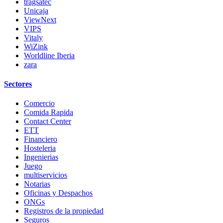
tragsatec
Unicaja
ViewNext
VIPS
Vitaly
WiZink
Worldline Iberia
zara
Sectores
Comercio
Comida Rapida
Contact Center
ETT
Financiero
Hosteleria
Ingenierias
Juego
multiservicios
Notarias
Oficinas y Despachos
ONGs
Registros de la propiedad
Seguros