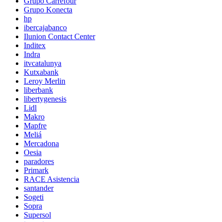
Grupo Carrefour
Grupo Konecta
hp
ibercajabanco
Ilunion Contact Center
Inditex
Indra
itvcatalunya
Kutxabank
Leroy Merlin
liberbank
libertygenesis
Lidl
Makro
Mapfre
Meliá
Mercadona
Oesia
paradores
Primark
RACE Asistencia
santander
Sogeti
Sopra
Supersol