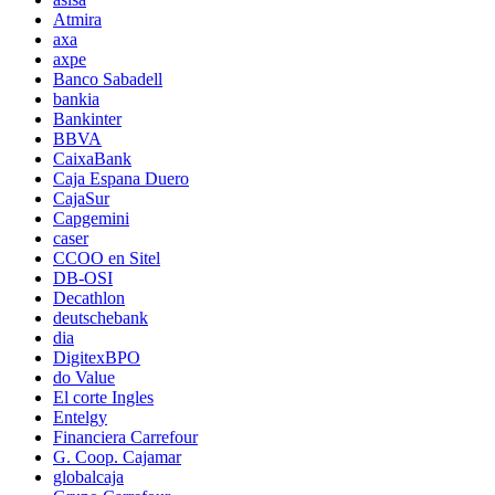
Atmira
axa
axpe
Banco Sabadell
bankia
Bankinter
BBVA
CaixaBank
Caja Espana Duero
CajaSur
Capgemini
caser
CCOO en Sitel
DB-OSI
Decathlon
deutschebank
dia
DigitexBPO
do Value
El corte Ingles
Entelgy
Financiera Carrefour
G. Coop. Cajamar
globalcaja