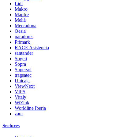
Lidl
Makro
Mapfre
Meliá
Mercadona
Oesia
paradores
Primark
RACE Asistencia
santander
Sogeti
Sopra
Supersol
tragsatec
Unicaja
ViewNext
VIPS
Vitaly
WiZink
Worldline Iberia
zara
Sectores