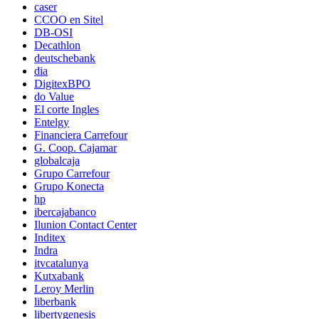
caser
CCOO en Sitel
DB-OSI
Decathlon
deutschebank
dia
DigitexBPO
do Value
El corte Ingles
Entelgy
Financiera Carrefour
G. Coop. Cajamar
globalcaja
Grupo Carrefour
Grupo Konecta
hp
ibercajabanco
Ilunion Contact Center
Inditex
Indra
itvcatalunya
Kutxabank
Leroy Merlin
liberbank
libertygenesis