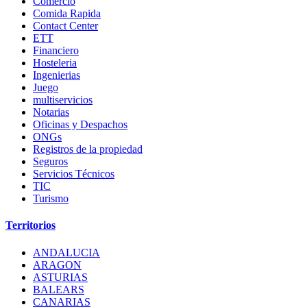
Comercio
Comida Rapida
Contact Center
ETT
Financiero
Hosteleria
Ingenierias
Juego
multiservicios
Notarias
Oficinas y Despachos
ONGs
Registros de la propiedad
Seguros
Servicios Técnicos
TIC
Turismo
Territorios
ANDALUCIA
ARAGON
ASTURIAS
BALEARS
CANARIAS