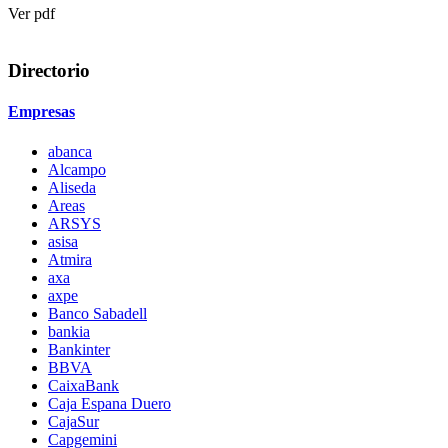
Ver pdf
Directorio
Empresas
abanca
Alcampo
Aliseda
Areas
ARSYS
asisa
Atmira
axa
axpe
Banco Sabadell
bankia
Bankinter
BBVA
CaixaBank
Caja Espana Duero
CajaSur
Capgemini