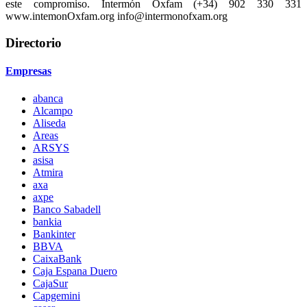
este compromiso. Intermón Oxfam (+34) 902 330 331
www.intemonOxfam.org info@intermonofxam.org
Directorio
Empresas
abanca
Alcampo
Aliseda
Areas
ARSYS
asisa
Atmira
axa
axpe
Banco Sabadell
bankia
Bankinter
BBVA
CaixaBank
Caja Espana Duero
CajaSur
Capgemini