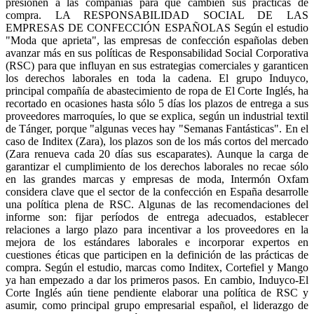
presionen a las compañías para que cambien sus prácticas de
compra. LA RESPONSABILIDAD SOCIAL DE LAS
EMPRESAS DE CONFECCIÓN ESPAÑOLAS Según el estudio
"Moda que aprieta", las empresas de confección españolas deben
avanzar más en sus políticas de Responsabilidad Social Corporativa
(RSC) para que influyan en sus estrategias comerciales y garanticen
los derechos laborales en toda la cadena. El grupo Induyco,
principal compañía de abastecimiento de ropa de El Corte Inglés, ha
recortado en ocasiones hasta sólo 5 días los plazos de entrega a sus
proveedores marroquíes, lo que se explica, según un industrial textil
de Tánger, porque "algunas veces hay "Semanas Fantásticas". En el
caso de Inditex (Zara), los plazos son de los más cortos del mercado
(Zara renueva cada 20 días sus escaparates). Aunque la carga de
garantizar el cumplimiento de los derechos laborales no recae sólo
en las grandes marcas y empresas de moda, Intermón Oxfam
considera clave que el sector de la confección en España desarrolle
una política plena de RSC. Algunas de las recomendaciones del
informe son: fijar períodos de entrega adecuados, establecer
relaciones a largo plazo para incentivar a los proveedores en la
mejora de los estándares laborales e incorporar expertos en
cuestiones éticas que participen en la definición de las prácticas de
compra. Según el estudio, marcas como Inditex, Cortefiel y Mango
ya han empezado a dar los primeros pasos. En cambio, Induyco-El
Corte Inglés aún tiene pendiente elaborar una política de RSC y
asumir, como principal grupo empresarial español, el liderazgo de