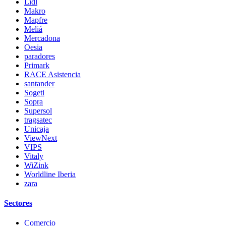
Lidl
Makro
Mapfre
Meliá
Mercadona
Oesia
paradores
Primark
RACE Asistencia
santander
Sogeti
Sopra
Supersol
tragsatec
Unicaja
ViewNext
VIPS
Vitaly
WiZink
Worldline Iberia
zara
Sectores
Comercio