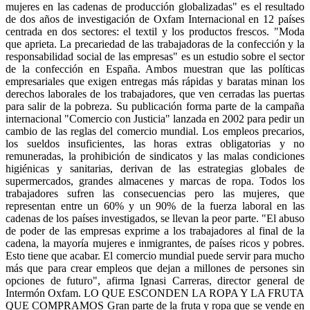
mujeres en las cadenas de producción globalizadas" es el resultado
de dos años de investigación de Oxfam Internacional en 12 países
centrada en dos sectores: el textil y los productos frescos. "Moda
que aprieta. La precariedad de las trabajadoras de la confección y la
responsabilidad social de las empresas" es un estudio sobre el sector
de la confección en España. Ambos muestran que las políticas
empresariales que exigen entregas más rápidas y baratas minan los
derechos laborales de los trabajadores, que ven cerradas las puertas
para salir de la pobreza. Su publicación forma parte de la campaña
internacional "Comercio con Justicia" lanzada en 2002 para pedir un
cambio de las reglas del comercio mundial. Los empleos precarios,
los sueldos insuficientes, las horas extras obligatorias y no
remuneradas, la prohibición de sindicatos y las malas condiciones
higiénicas y sanitarias, derivan de las estrategias globales de
supermercados, grandes almacenes y marcas de ropa. Todos los
trabajadores sufren las consecuencias pero las mujeres, que
representan entre un 60% y un 90% de la fuerza laboral en las
cadenas de los países investigados, se llevan la peor parte. "El abuso
de poder de las empresas exprime a los trabajadores al final de la
cadena, la mayoría mujeres e inmigrantes, de países ricos y pobres.
Esto tiene que acabar. El comercio mundial puede servir para mucho
más que para crear empleos que dejan a millones de persones sin
opciones de futuro", afirma Ignasi Carreras, director general de
Intermón Oxfam. LO QUE ESCONDEN LA ROPA Y LA FRUTA
QUE COMPRAMOS Gran parte de la fruta y ropa que se vende en