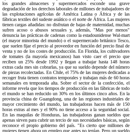
los grandes almacenes y supermercados esconde una grave
degradación de los derechos laborales de millones de trabajadores de
las explotaciones agrícolas de América Latina o África y de las
fábricas textiles del sudeste asiático o el norte de África. Las mujeres
tienen cargas añadidas: no disfrutan de bajas de maternidad, muchas
sufren acoso o abusos sexuales y, además, "Mas por menos"
denuncia las prácticas de cadenas como la estadounidense Wal-mart
(el mayor minorista del mundo) o el supermercado británico Tesco,
que suelen fijar el precio al proveedor en función del precio final de
venta y no de los costes de producción. En Florida, los cultivadores
de tomates (la mayoría mexicanos) han visto caer el precio que
reciben un 25% desde 1992 y llegan a trabajar hasta 148 horas
extras cada mes sin cobrarlas, ya que su sueldo depende del número
de piezas recolectadas. En Chile, el 75% de las mujeres dedicadas a
recoger fruta tienen contratos temporales y trabajan más de 60 horas
semanales en temporada alta. Sobre el sector de la confección, el
informe revela que los tiempos de producción en las fábricas de todo
el mundo se han reducido un 30% en los últimos cinco años. En la
provincia china de Guangdong, una de las regiones industriales de
mayor crecimiento del mundo, las trabajadoras hacen más de 150
horas extras al mes y el 90% no tiene acceso a la seguridad social.
En las maquilas de Honduras, las trabajadoras ganan sueldos que
apenas sirven para cubrir un tercio de sus necesidades básicas, según
reconoce el propio gobierno del país. "Es cierto que millones de
mujeres tienen ahora un empleo que antes no tenían. Pero un sueldo