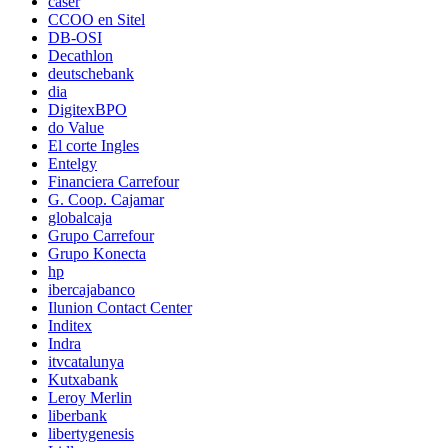
caser
CCOO en Sitel
DB-OSI
Decathlon
deutschebank
dia
DigitexBPO
do Value
El corte Ingles
Entelgy
Financiera Carrefour
G. Coop. Cajamar
globalcaja
Grupo Carrefour
Grupo Konecta
hp
ibercajabanco
Ilunion Contact Center
Inditex
Indra
itvcatalunya
Kutxabank
Leroy Merlin
liberbank
libertygenesis