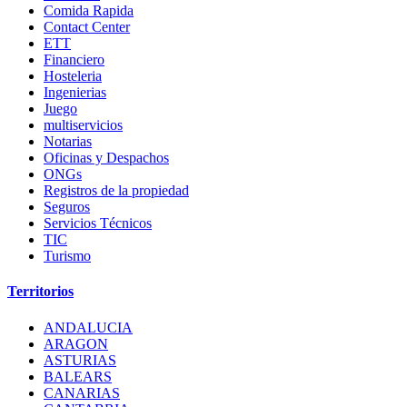
Comida Rapida
Contact Center
ETT
Financiero
Hosteleria
Ingenierias
Juego
multiservicios
Notarias
Oficinas y Despachos
ONGs
Registros de la propiedad
Seguros
Servicios Técnicos
TIC
Turismo
Territorios
ANDALUCIA
ARAGON
ASTURIAS
BALEARS
CANARIAS