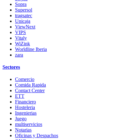
Sopra
Supersol
tragsatec
Unicaja
ViewNext
VIPS
Vitaly
WiZink
Worldline Iberia
zara
Sectores
Comercio
Comida Rapida
Contact Center
ETT
Financiero
Hosteleria
Ingenierias
Juego
multiservicios
Notarias
Oficinas y Despachos