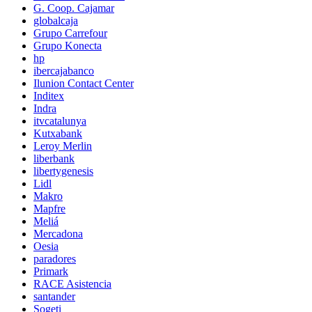
G. Coop. Cajamar
globalcaja
Grupo Carrefour
Grupo Konecta
hp
ibercajabanco
Ilunion Contact Center
Inditex
Indra
itvcatalunya
Kutxabank
Leroy Merlin
liberbank
libertygenesis
Lidl
Makro
Mapfre
Meliá
Mercadona
Oesia
paradores
Primark
RACE Asistencia
santander
Sogeti