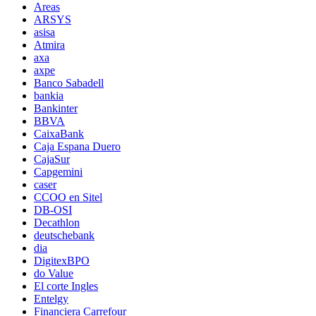
Areas
ARSYS
asisa
Atmira
axa
axpe
Banco Sabadell
bankia
Bankinter
BBVA
CaixaBank
Caja Espana Duero
CajaSur
Capgemini
caser
CCOO en Sitel
DB-OSI
Decathlon
deutschebank
dia
DigitexBPO
do Value
El corte Ingles
Entelgy
Financiera Carrefour