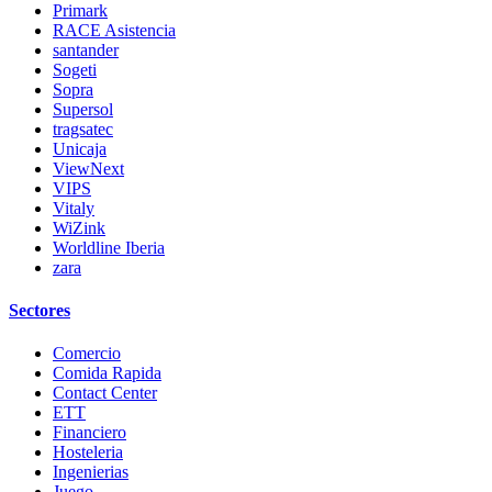
Primark
RACE Asistencia
santander
Sogeti
Sopra
Supersol
tragsatec
Unicaja
ViewNext
VIPS
Vitaly
WiZink
Worldline Iberia
zara
Sectores
Comercio
Comida Rapida
Contact Center
ETT
Financiero
Hosteleria
Ingenierias
Juego