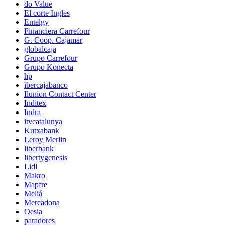
do Value
El corte Ingles
Entelgy
Financiera Carrefour
G. Coop. Cajamar
globalcaja
Grupo Carrefour
Grupo Konecta
hp
ibercajabanco
Ilunion Contact Center
Inditex
Indra
itvcatalunya
Kutxabank
Leroy Merlin
liberbank
libertygenesis
Lidl
Makro
Mapfre
Meliá
Mercadona
Oesia
paradores