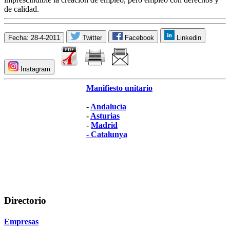
de calidad.
Fecha: 28-4-2011
Twitter
Facebook
Linkedin
Instagram
Manifiesto unitario
-
Andalucía
-
Asturias
-
Madrid
-
Catalunya
Directorio
Empresas