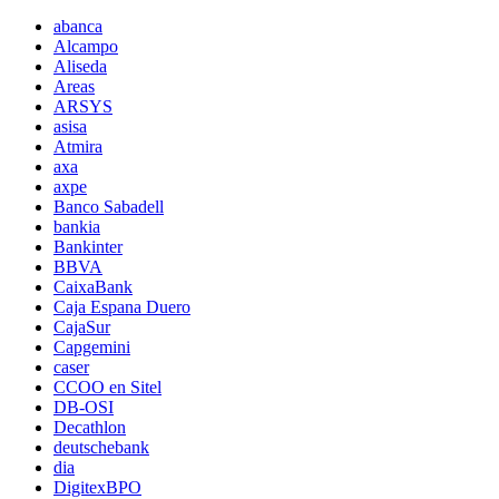
abanca
Alcampo
Aliseda
Areas
ARSYS
asisa
Atmira
axa
axpe
Banco Sabadell
bankia
Bankinter
BBVA
CaixaBank
Caja Espana Duero
CajaSur
Capgemini
caser
CCOO en Sitel
DB-OSI
Decathlon
deutschebank
dia
DigitexBPO