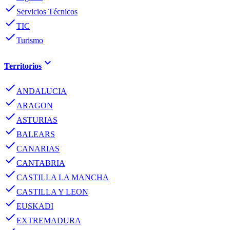
done
Servicios Técnicos
done
TIC
done
Turismo
keyboard_arrow_down
Territorios
done
ANDALUCIA
done
ARAGON
done
ASTURIAS
done
BALEARS
done
CANARIAS
done
CANTABRIA
done
CASTILLA LA MANCHA
done
CASTILLA Y LEON
done
EUSKADI
done
EXTREMADURA