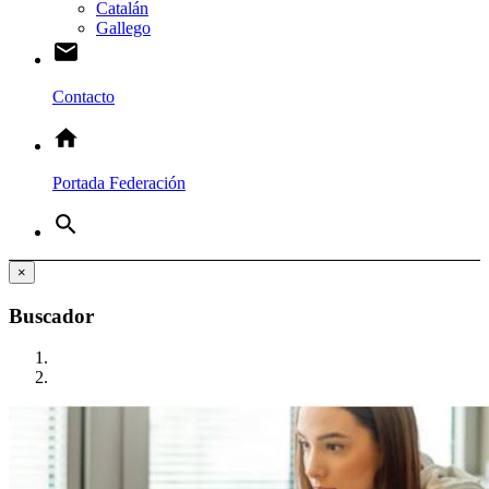
Catalán
Gallego
email
Contacto
home
Portada Federación
search
×
Buscador