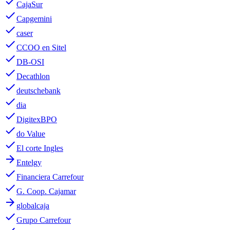
done
CajaSur
done
Capgemini
done
caser
done
CCOO en Sitel
done
DB-OSI
done
Decathlon
done
deutschebank
done
dia
done
DigitexBPO
done
do Value
done
El corte Ingles
arrow_forward
Entelgy
done
Financiera Carrefour
done
G. Coop. Cajamar
arrow_forward
globalcaja
done
Grupo Carrefour