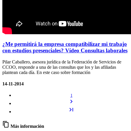
¿Me permitirá la empresa compatibilizar mi trabajo
con estudios presenciales? Vídeo Consultas laborales
Pilar Caballero, asesora jurídica de la Federación de Servicios de
CCOO, responde a una de las consultas que los y las afiliadas
plantean cada día. En este caso sobre formación
14-11-2014
1
chevron_right
last_page
content_copy
Más información