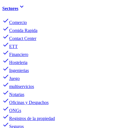
keyboard_arrow_down
Sectores
done
Comercio
done
Comida Rapida
done
Contact Center
done
ETT
done
Financiero
done
Hosteleria
done
Ingenierias
done
Juego
done
multiservicios
done
Notarias
done
Oficinas y Despachos
done
ONGs
done
Registros de la propiedad
done
Seguros