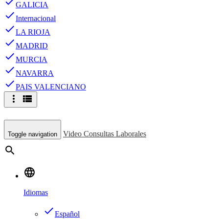
done
GALICIA
done
Internacional
done
LA RIOJA
done
MADRID
done
MURCIA
done
NAVARRA
done
PAIS VALENCIANO
more_vert
view_list
Video Consultas Laborales
Toggle navigation
search
language
Idiomas
done
Español