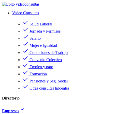
Vídeo Consultas
check
Salud Laboral
check
Jornada y Permisos
check
Salario
check
Mujer e Igualdad
check
Condiciones de Trabajo
check
Convenio Colectivo
check
Empleo y paro
check
Formación
check
Pensiones y Seg. Social
check
Otras consultas laborales
Directorio
keyboard_arrow_down
Empresas