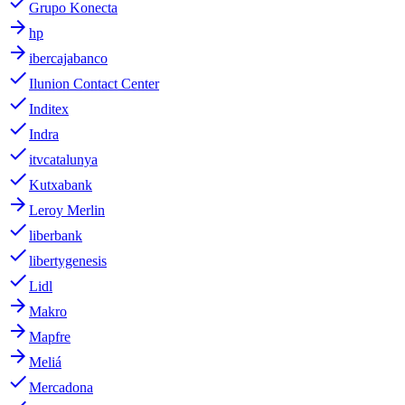
done
Grupo Konecta
arrow_forward
hp
arrow_forward
ibercajabanco
done
Ilunion Contact Center
done
Inditex
done
Indra
done
itvcatalunya
done
Kutxabank
arrow_forward
Leroy Merlin
done
liberbank
done
libertygenesis
done
Lidl
arrow_forward
Makro
arrow_forward
Mapfre
arrow_forward
Meliá
done
Mercadona