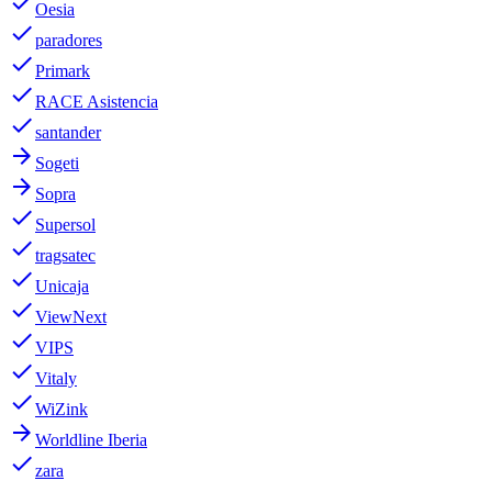
done
Oesia
done
paradores
done
Primark
done
RACE Asistencia
done
santander
arrow_forward
Sogeti
arrow_forward
Sopra
done
Supersol
done
tragsatec
done
Unicaja
done
ViewNext
done
VIPS
done
Vitaly
done
WiZink
arrow_forward
Worldline Iberia
done
zara