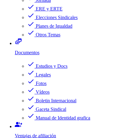
Jornada
check
ERE y ERTE
check
Elecciones Sindicales
check
Planes de Igualdad
check
Otros Temas
dynamic_feed
Documentos
check
Estudios y Docs
check
Legales
check
Fotos
check
Vídeos
check
Boletin Internacional
check
Gaceta Sindical
check
Manual de Identidad grafica
group_add
Ventajas de afiliación