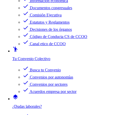
Información económica
check
Documentos congresuales
check
Comisión Ejecutiva
check
Estatutos y Reglamentos
check
Decisiones de los órganos
check
Código de Conducta CS de CCOO
check
Canal etico de CCOO
emoji_people
Tu Convenio Colectivo
check
Busca tu Convenio
check
Convenios por autonomías
check
Convenios por sectores
check
Acuerdos empresa por sector
layers
¿Dudas laborales?