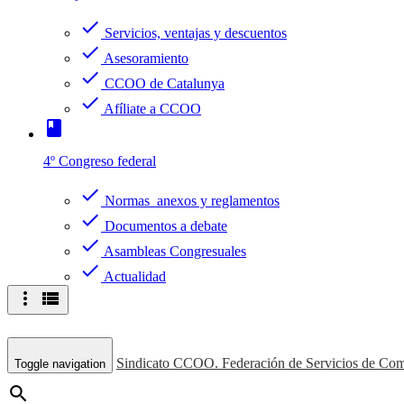
check
Servicios, ventajas y descuentos
check
Asesoramiento
check
CCOO de Catalunya
check
Afíliate a CCOO
book
4º Congreso federal
check
Normas anexos y reglamentos
check
Documentos a debate
check
Asambleas Congresuales
check
Actualidad
more_vert
view_list
Sindicato CCOO. Federación de Servicios de Com
Toggle navigation
search