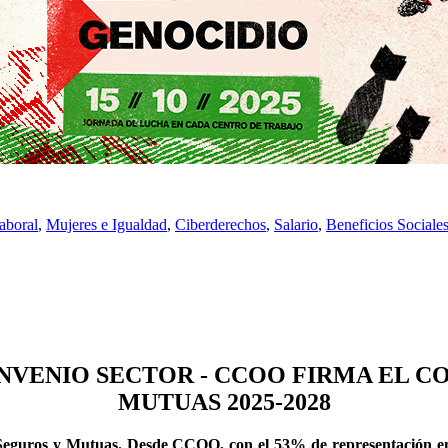
aboral
,
Mujeres e Igualdad
,
Ciberderechos
,
Salario
,
Beneficios Sociale
VENIO SECTOR - CCOO FIRMA EL C
MUTUAS 2025-2028
e Seguros y Mutuas. Desde CCOO, con el 53% de representación en