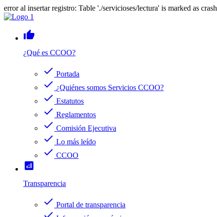
error al insertar registro: Table './servicioses/lectura' is marked as cras
thumb_up
¿Qué es CCOO?
check
Portada
check
¿Quiénes somos Servicios CCOO?
check
Estatutos
check
Reglamentos
check
Comisión Ejecutiva
check
Lo más leído
check
CCOO
analytics
Transparencia
check
Portal de transparencia
check