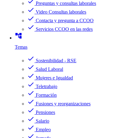
check
Preguntas y consultas laborales
check
Video Consultas laborales
check
Contacta y pregunta a CCOO
check
Servicios CCOO en las redes
account_tree
Temas
check
Sostenibilidad - RSE
check
Salud Laboral
check
Mujeres e Igualdad
check
Teletrabajo
check
Formación
check
Fusiones y reorganizaciones
check
Pensiones
check
Salario
check
Empleo
check