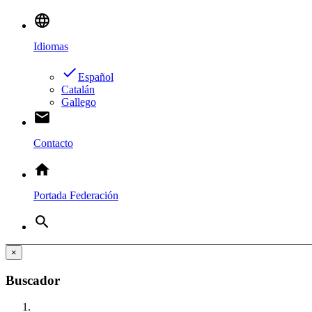
language
Idiomas
done
Español
Catalán
Gallego
email
Contacto
home
Portada Federación
search
×
Buscador