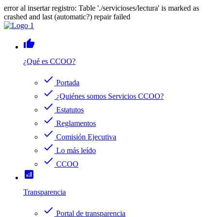
error al insertar registro: Table './servicioses/lectura' is marked as
crashed and last (automatic?) repair failed
thumb_up
¿Qué es CCOO?
check
Portada
check
¿Quiénes somos Servicios CCOO?
check
Estatutos
check
Reglamentos
check
Comisión Ejecutiva
check
Lo más leído
check
CCOO
analytics
Transparencia
check
Portal de transparencia