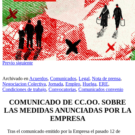
Previo
siguiente
Archivado en
Acuerdos
,
Comunicados
,
Legal
,
Nota de prensa
,
Negociacion Colectiva
,
Jornada
,
Empleo
,
Huelga
,
ERE
,
Condiciones de trabajo
,
Convocatorias
,
Comunicados convenio
COMUNICADO DE CC.OO. SOBRE
LAS MEDIDAS ANUNCIADAS POR LA
EMPRESA
Tras el comunicado emitido por la Empresa el pasado 12 de