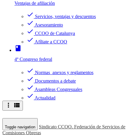
Ventajas de afiliación
check
Servicios, ventajas y descuentos
check
Asesoramiento
check
CCOO de Catalunya
check
Afíliate a CCOO
book
4º Congreso federal
check
Normas anexos y reglamentos
check
Documentos a debate
check
Asambleas Congresuales
check
Actualidad
more_vert
view_list
Sindicato CCOO. Federación de Servicios de
Toggle navigation
Comisiones Obreras