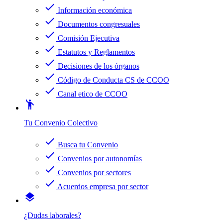
check
Información económica
check
Documentos congresuales
check
Comisión Ejecutiva
check
Estatutos y Reglamentos
check
Decisiones de los órganos
check
Código de Conducta CS de CCOO
check
Canal etico de CCOO
emoji_people
Tu Convenio Colectivo
check
Busca tu Convenio
check
Convenios por autonomías
check
Convenios por sectores
check
Acuerdos empresa por sector
layers
¿Dudas laborales?