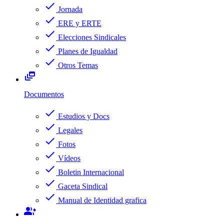
check
Jornada
check
ERE y ERTE
check
Elecciones Sindicales
check
Planes de Igualdad
check
Otros Temas
dynamic_feed
Documentos
check
Estudios y Docs
check
Legales
check
Fotos
check
Vídeos
check
Boletin Internacional
check
Gaceta Sindical
check
Manual de Identidad grafica
group_add