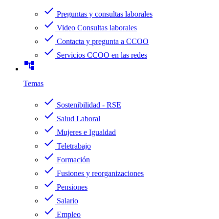
check
Preguntas y consultas laborales
check
Video Consultas laborales
check
Contacta y pregunta a CCOO
check
Servicios CCOO en las redes
account_tree
Temas
check
Sostenibilidad - RSE
check
Salud Laboral
check
Mujeres e Igualdad
check
Teletrabajo
check
Formación
check
Fusiones y reorganizaciones
check
Pensiones
check
Salario
check
Empleo