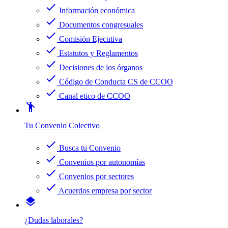
check
Información económica
check
Documentos congresuales
check
Comisión Ejecutiva
check
Estatutos y Reglamentos
check
Decisiones de los órganos
check
Código de Conducta CS de CCOO
check
Canal etico de CCOO
emoji_people
Tu Convenio Colectivo
check
Busca tu Convenio
check
Convenios por autonomías
check
Convenios por sectores
check
Acuerdos empresa por sector
layers
¿Dudas laborales?