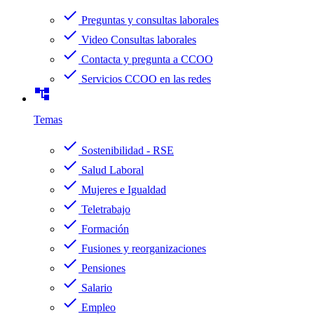
check
Preguntas y consultas laborales
check
Video Consultas laborales
check
Contacta y pregunta a CCOO
check
Servicios CCOO en las redes
account_tree
Temas
check
Sostenibilidad - RSE
check
Salud Laboral
check
Mujeres e Igualdad
check
Teletrabajo
check
Formación
check
Fusiones y reorganizaciones
check
Pensiones
check
Salario
check
Empleo