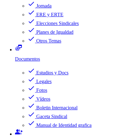
check
Jornada
check
ERE y ERTE
check
Elecciones Sindicales
check
Planes de Igualdad
check
Otros Temas
dynamic_feed
Documentos
check
Estudios y Docs
check
Legales
check
Fotos
check
Vídeos
check
Boletin Internacional
check
Gaceta Sindical
check
Manual de Identidad grafica
group_add