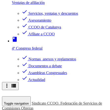
Ventajas de afiliación
check
Servicios, ventajas y descuentos
check
Asesoramiento
check
CCOO de Catalunya
check
Afíliate a CCOO
book
4º Congreso federal
check
Normas anexos y reglamentos
check
Documentos a debate
check
Asambleas Congresuales
check
Actualidad
more_vert
view_list
Sindicato CCOO. Federación de Servicios de
Toggle navigation
Comisiones Obreras