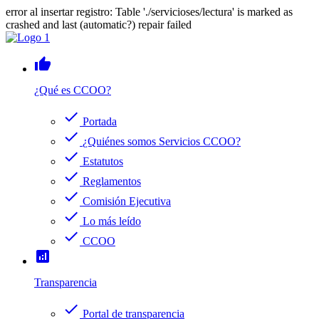
error al insertar registro: Table './servicioses/lectura' is marked as
crashed and last (automatic?) repair failed
thumb_up
¿Qué es CCOO?
check
Portada
check
¿Quiénes somos Servicios CCOO?
check
Estatutos
check
Reglamentos
check
Comisión Ejecutiva
check
Lo más leído
check
CCOO
analytics
Transparencia
check
Portal de transparencia