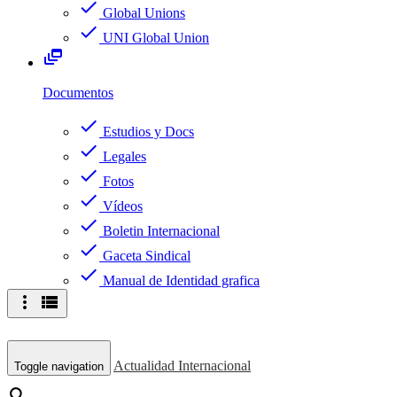
check
Global Unions
check
UNI Global Union
dynamic_feed
Documentos
check
Estudios y Docs
check
Legales
check
Fotos
check
Vídeos
check
Boletin Internacional
check
Gaceta Sindical
check
Manual de Identidad grafica
more_vert
view_list
Actualidad Internacional
Toggle navigation
search