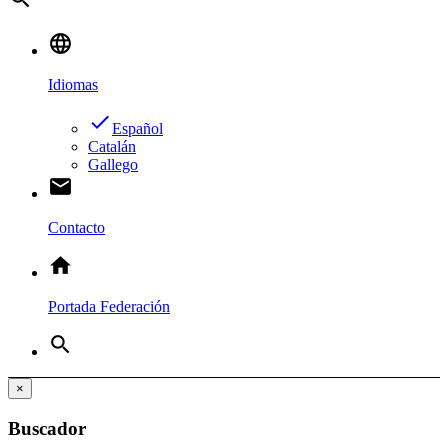
language
Idiomas
done
Español
Catalán
Gallego
email
Contacto
home
Portada Federación
search
×
Buscador