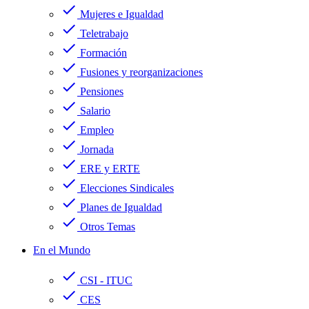
check
Mujeres e Igualdad
check
Teletrabajo
check
Formación
check
Fusiones y reorganizaciones
check
Pensiones
check
Salario
check
Empleo
check
Jornada
check
ERE y ERTE
check
Elecciones Sindicales
check
Planes de Igualdad
check
Otros Temas
En el Mundo
check
CSI - ITUC
check
CES