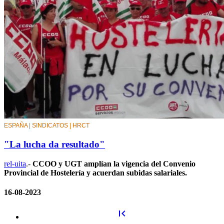
ESPAÑA | SINDICATOS | HRCT
"La lucha da resultado"
rel-uita
.-
CCOO y UGT amplían la vigencia del Convenio
Provincial de Hostelería y acuerdan subidas salariales.
16-08-2023
first_page