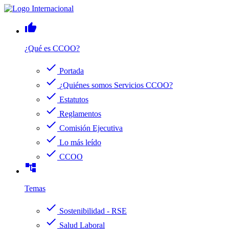
thumb_up
¿Qué es CCOO?
check
Portada
check
¿Quiénes somos Servicios CCOO?
check
Estatutos
check
Reglamentos
check
Comisión Ejecutiva
check
Lo más leído
check
CCOO
account_tree
Temas
check
Sostenibilidad - RSE
check
Salud Laboral