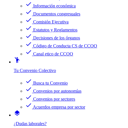
check
Información económica
check
Documentos congresuales
check
Comisión Ejecutiva
check
Estatutos y Reglamentos
check
Decisiones de los órganos
check
Código de Conducta CS de CCOO
check
Canal etico de CCOO
emoji_people
Tu Convenio Colectivo
check
Busca tu Convenio
check
Convenios por autonomías
check
Convenios por sectores
check
Acuerdos empresa por sector
layers
¿Dudas laborales?