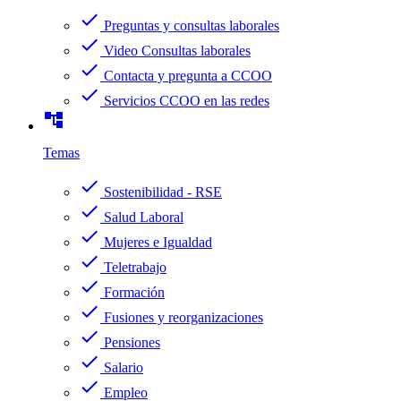
check
Preguntas y consultas laborales
check
Video Consultas laborales
check
Contacta y pregunta a CCOO
check
Servicios CCOO en las redes
account_tree
Temas
check
Sostenibilidad - RSE
check
Salud Laboral
check
Mujeres e Igualdad
check
Teletrabajo
check
Formación
check
Fusiones y reorganizaciones
check
Pensiones
check
Salario
check
Empleo