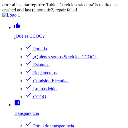
error al insertar registro: Table './servicioses/lectura' is marked as
crashed and last (automatic?) repair failed
thumb_up
¿Qué es CCOO?
check
Portada
check
¿Quiénes somos Servicios CCOO?
check
Estatutos
check
Reglamentos
check
Comisión Ejecutiva
check
Lo más leído
check
CCOO
analytics
Transparencia
check
Portal de transparencia