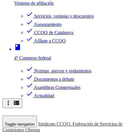
Ventajas de afiliación
check
Servicios, ventajas y descuentos
check
Asesoramiento
check
CCOO de Catalunya
check
Afíliate a CCOO
book
4º Congreso federal
check
Normas anexos y reglamentos
check
Documentos a debate
check
Asambleas Congresuales
check
Actualidad
more_vert
view_list
Sindicato CCOO. Federación de Servicios de
Toggle navigation
Comisiones Obreras