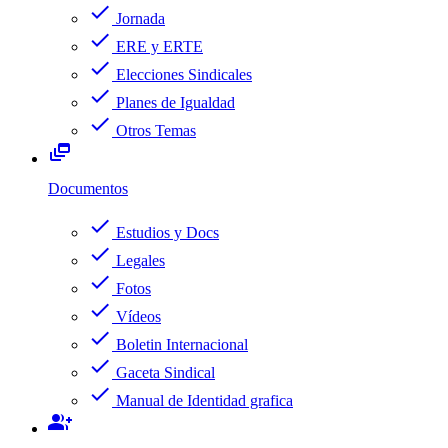
check
Jornada
check
ERE y ERTE
check
Elecciones Sindicales
check
Planes de Igualdad
check
Otros Temas
dynamic_feed
Documentos
check
Estudios y Docs
check
Legales
check
Fotos
check
Vídeos
check
Boletin Internacional
check
Gaceta Sindical
check
Manual de Identidad grafica
group_add