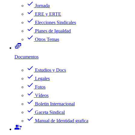
check
Jornada
check
ERE y ERTE
check
Elecciones Sindicales
check
Planes de Igualdad
check
Otros Temas
dynamic_feed
Documentos
check
Estudios y Docs
check
Legales
check
Fotos
check
Vídeos
check
Boletin Internacional
check
Gaceta Sindical
check
Manual de Identidad grafica
group_add