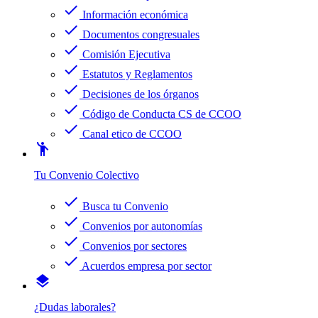
check
Información económica
check
Documentos congresuales
check
Comisión Ejecutiva
check
Estatutos y Reglamentos
check
Decisiones de los órganos
check
Código de Conducta CS de CCOO
check
Canal etico de CCOO
emoji_people
Tu Convenio Colectivo
check
Busca tu Convenio
check
Convenios por autonomías
check
Convenios por sectores
check
Acuerdos empresa por sector
layers
¿Dudas laborales?