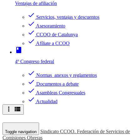
Ventajas de afiliación
check
Servicios, ventajas y descuentos
check
Asesoramiento
check
CCOO de Catalunya
check
Afíliate a CCOO
book
4º Congreso federal
check
Normas anexos y reglamentos
check
Documentos a debate
check
Asambleas Congresuales
check
Actualidad
more_vert
view_list
Sindicato CCOO. Federación de Servicios de
Toggle navigation
Comisiones Obreras