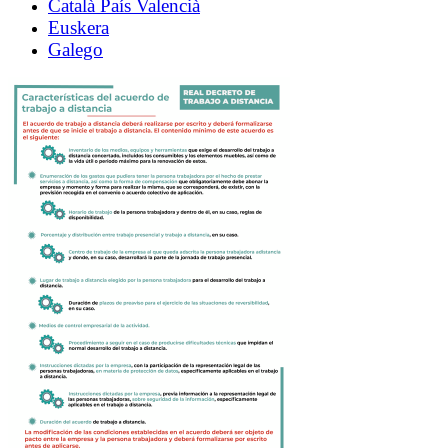
Català País Valencià
Euskera
Galego