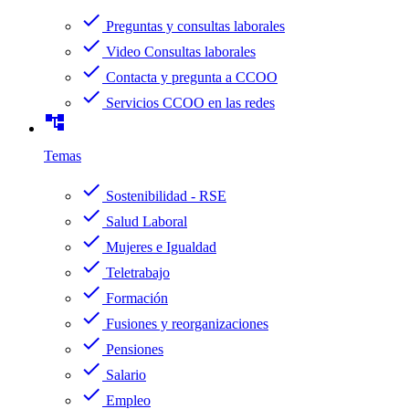
check
Preguntas y consultas laborales
check
Video Consultas laborales
check
Contacta y pregunta a CCOO
check
Servicios CCOO en las redes
account_tree
Temas
check
Sostenibilidad - RSE
check
Salud Laboral
check
Mujeres e Igualdad
check
Teletrabajo
check
Formación
check
Fusiones y reorganizaciones
check
Pensiones
check
Salario
check
Empleo