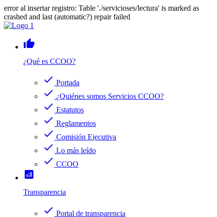
error al insertar registro: Table './servicioses/lectura' is marked as
crashed and last (automatic?) repair failed
thumb_up
¿Qué es CCOO?
check
Portada
check
¿Quiénes somos Servicios CCOO?
check
Estatutos
check
Reglamentos
check
Comisión Ejecutiva
check
Lo más leído
check
CCOO
analytics
Transparencia
check
Portal de transparencia