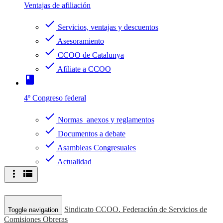
Ventajas de afiliación
check
Servicios, ventajas y descuentos
check
Asesoramiento
check
CCOO de Catalunya
check
Afíliate a CCOO
book
4º Congreso federal
check
Normas anexos y reglamentos
check
Documentos a debate
check
Asambleas Congresuales
check
Actualidad
more_vert
view_list
Sindicato CCOO. Federación de Servicios de
Toggle navigation
Comisiones Obreras