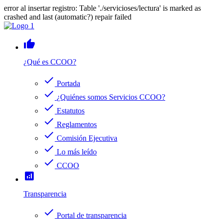
error al insertar registro: Table './servicioses/lectura' is marked as
crashed and last (automatic?) repair failed
thumb_up
¿Qué es CCOO?
check
Portada
check
¿Quiénes somos Servicios CCOO?
check
Estatutos
check
Reglamentos
check
Comisión Ejecutiva
check
Lo más leído
check
CCOO
analytics
Transparencia
check
Portal de transparencia