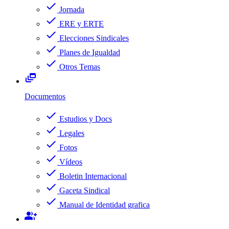
check
Jornada
check
ERE y ERTE
check
Elecciones Sindicales
check
Planes de Igualdad
check
Otros Temas
dynamic_feed
Documentos
check
Estudios y Docs
check
Legales
check
Fotos
check
Vídeos
check
Boletin Internacional
check
Gaceta Sindical
check
Manual de Identidad grafica
group_add