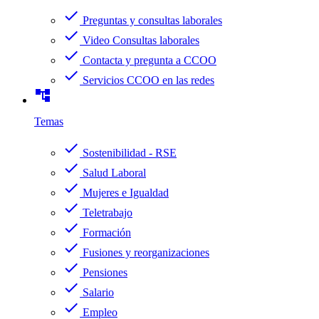
check
Preguntas y consultas laborales
check
Video Consultas laborales
check
Contacta y pregunta a CCOO
check
Servicios CCOO en las redes
account_tree
Temas
check
Sostenibilidad - RSE
check
Salud Laboral
check
Mujeres e Igualdad
check
Teletrabajo
check
Formación
check
Fusiones y reorganizaciones
check
Pensiones
check
Salario
check
Empleo