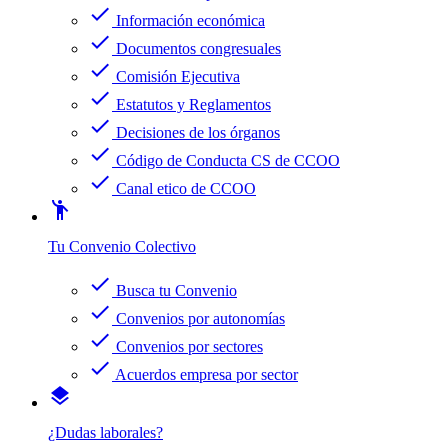
check
Información económica
check
Documentos congresuales
check
Comisión Ejecutiva
check
Estatutos y Reglamentos
check
Decisiones de los órganos
check
Código de Conducta CS de CCOO
check
Canal etico de CCOO
emoji_people
Tu Convenio Colectivo
check
Busca tu Convenio
check
Convenios por autonomías
check
Convenios por sectores
check
Acuerdos empresa por sector
layers
¿Dudas laborales?