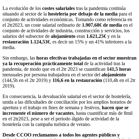
La evolución de los
costes salariales
tras la pandemia continúa
situando al sector de la
hostelería por debajo de la media
para el
conjunto de actividades económicas. Tomando como referencia en
el 2tr2023, un coste salarial ordinario de
1.907,68€ de media
en el
conjunto de actividades de industria, construcción y servicios, los
salarios del subsector de
alojamiento
eran
1.621,25€
y en la
restauración 1.124,53€
, es decir un 15% y un 41% inferiores a la
media.
Sin embargo, las
horas efectivas trabajadas en el sector muestran
ya la recuperación prácticamente total
de la actividad tras la
pandemia, de modo que en el 2tr 2023 se cuantifican
141,5 horas
mensuales por persona trabajadora en el sector del
alojamiento
(144,5h en el 2tr 2019) y
116,6 en la restauración
(110,4h en el 2tr
2019).
En consecuencia, la devaluación salarial en el sector de hostelería,
unida a las dificultades de conciliación por los amplios horarios de
apertura y el trabajo en fines de semana y festivos,
hacen que se
incremente el número de vacantes
, hasta cuantificar más de 8mil
en el 2tr2023, pese a ser el periodo álgido de actividad de la
hostelería con la campaña turística de verano.
Desde CCOO reclamamos a todos los agentes públicos y