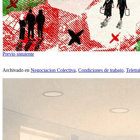
Previo
siguiente
Archivado en
Negociacion Colectiva
,
Condiciones de trabajo
,
Teletra