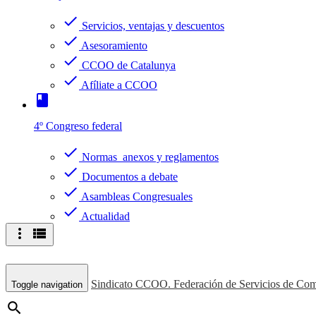
check
Servicios, ventajas y descuentos
check
Asesoramiento
check
CCOO de Catalunya
check
Afíliate a CCOO
book
4º Congreso federal
check
Normas anexos y reglamentos
check
Documentos a debate
check
Asambleas Congresuales
check
Actualidad
more_vert
view_list
Sindicato CCOO. Federación de Servicios de Com
Toggle navigation
search