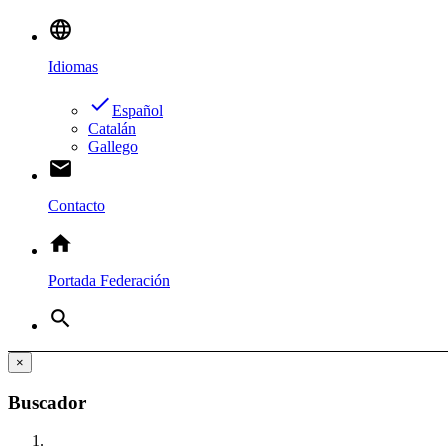
language
Idiomas
done
Español
Catalán
Gallego
email
Contacto
home
Portada Federación
search
×
Buscador