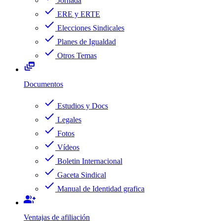
Jornada
check
ERE y ERTE
check
Elecciones Sindicales
check
Planes de Igualdad
check
Otros Temas
dynamic_feed
Documentos
check
Estudios y Docs
check
Legales
check
Fotos
check
Vídeos
check
Boletin Internacional
check
Gaceta Sindical
check
Manual de Identidad grafica
group_add
Ventajas de afiliación