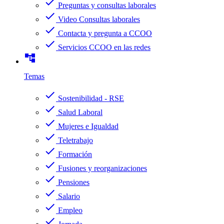
check
Preguntas y consultas laborales
check
Video Consultas laborales
check
Contacta y pregunta a CCOO
check
Servicios CCOO en las redes
account_tree
Temas
check
Sostenibilidad - RSE
check
Salud Laboral
check
Mujeres e Igualdad
check
Teletrabajo
check
Formación
check
Fusiones y reorganizaciones
check
Pensiones
check
Salario
check
Empleo
check