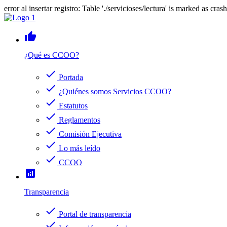
error al insertar registro: Table './servicioses/lectura' is marked as cras
thumb_up
¿Qué es CCOO?
check
Portada
check
¿Quiénes somos Servicios CCOO?
check
Estatutos
check
Reglamentos
check
Comisión Ejecutiva
check
Lo más leído
check
CCOO
analytics
Transparencia
check
Portal de transparencia
check