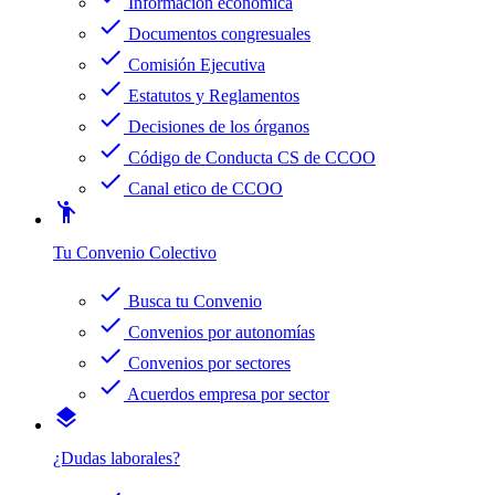
Información económica
check
Documentos congresuales
check
Comisión Ejecutiva
check
Estatutos y Reglamentos
check
Decisiones de los órganos
check
Código de Conducta CS de CCOO
check
Canal etico de CCOO
emoji_people
Tu Convenio Colectivo
check
Busca tu Convenio
check
Convenios por autonomías
check
Convenios por sectores
check
Acuerdos empresa por sector
layers
¿Dudas laborales?