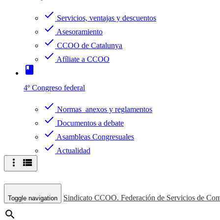
check
Servicios, ventajas y descuentos
check
Asesoramiento
check
CCOO de Catalunya
check
Afíliate a CCOO
book
4º Congreso federal
check
Normas anexos y reglamentos
check
Documentos a debate
check
Asambleas Congresuales
check
Actualidad
more_vert
view_list
Sindicato CCOO. Federación de Servicios de Com
Toggle navigation
search