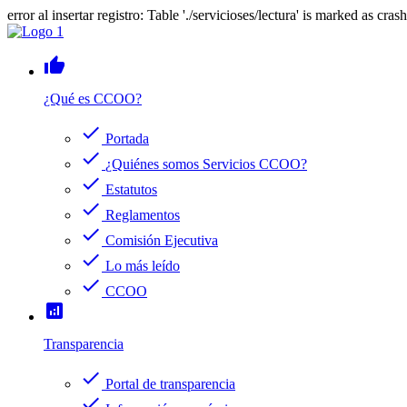
error al insertar registro: Table './servicioses/lectura' is marked as cras
thumb_up
¿Qué es CCOO?
check
Portada
check
¿Quiénes somos Servicios CCOO?
check
Estatutos
check
Reglamentos
check
Comisión Ejecutiva
check
Lo más leído
check
CCOO
analytics
Transparencia
check
Portal de transparencia
check