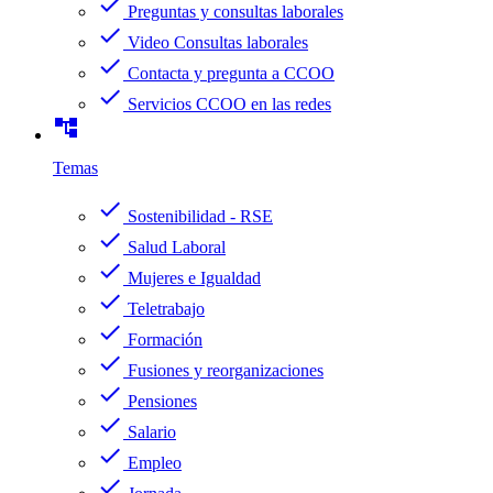
check
Preguntas y consultas laborales
check
Video Consultas laborales
check
Contacta y pregunta a CCOO
check
Servicios CCOO en las redes
account_tree
Temas
check
Sostenibilidad - RSE
check
Salud Laboral
check
Mujeres e Igualdad
check
Teletrabajo
check
Formación
check
Fusiones y reorganizaciones
check
Pensiones
check
Salario
check
Empleo
check