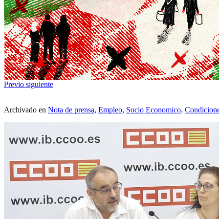
Previo
siguiente
Archivado en
Nota de prensa
,
Empleo
,
Socio Economico
,
Condicione