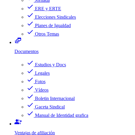
Jornada
check
ERE y ERTE
check
Elecciones Sindicales
check
Planes de Igualdad
check
Otros Temas
dynamic_feed
Documentos
check
Estudios y Docs
check
Legales
check
Fotos
check
Vídeos
check
Boletin Internacional
check
Gaceta Sindical
check
Manual de Identidad grafica
group_add
Ventajas de afiliación