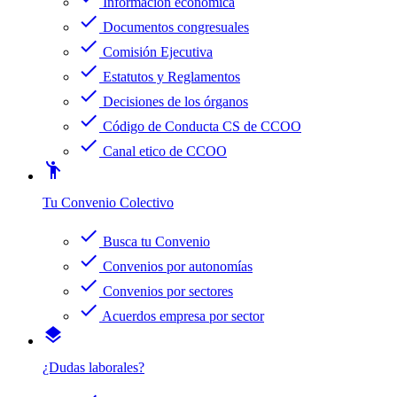
Información económica
check
Documentos congresuales
check
Comisión Ejecutiva
check
Estatutos y Reglamentos
check
Decisiones de los órganos
check
Código de Conducta CS de CCOO
check
Canal etico de CCOO
emoji_people
Tu Convenio Colectivo
check
Busca tu Convenio
check
Convenios por autonomías
check
Convenios por sectores
check
Acuerdos empresa por sector
layers
¿Dudas laborales?