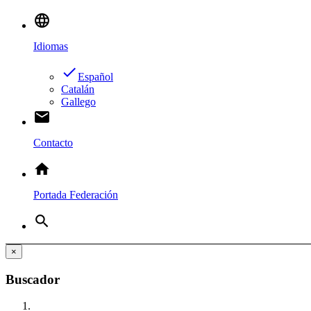
language
Idiomas
done
Español
Catalán
Gallego
email
Contacto
home
Portada Federación
search
×
Buscador