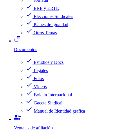
Jornada
check
ERE y ERTE
check
Elecciones Sindicales
check
Planes de Igualdad
check
Otros Temas
dynamic_feed
Documentos
check
Estudios y Docs
check
Legales
check
Fotos
check
Vídeos
check
Boletin Internacional
check
Gaceta Sindical
check
Manual de Identidad grafica
group_add
Ventajas de afiliación