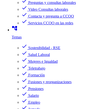
check
Preguntas y consultas laborales
check
Video Consultas laborales
check
Contacta y pregunta a CCOO
check
Servicios CCOO en las redes
account_tree
Temas
check
Sostenibilidad - RSE
check
Salud Laboral
check
Mujeres e Igualdad
check
Teletrabajo
check
Formación
check
Fusiones y reorganizaciones
check
Pensiones
check
Salario
check
Empleo
check