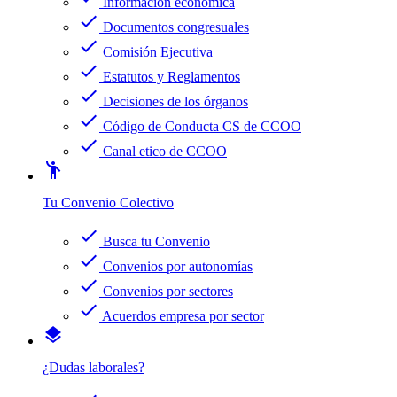
Información económica
check
Documentos congresuales
check
Comisión Ejecutiva
check
Estatutos y Reglamentos
check
Decisiones de los órganos
check
Código de Conducta CS de CCOO
check
Canal etico de CCOO
emoji_people
Tu Convenio Colectivo
check
Busca tu Convenio
check
Convenios por autonomías
check
Convenios por sectores
check
Acuerdos empresa por sector
layers
¿Dudas laborales?