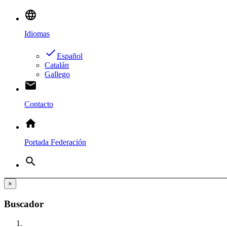
language
Idiomas
done
Español
Catalán
Gallego
email
Contacto
home
Portada Federación
search
×
Buscador