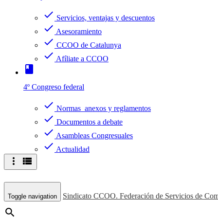
check
Servicios, ventajas y descuentos
check
Asesoramiento
check
CCOO de Catalunya
check
Afíliate a CCOO
book
4º Congreso federal
check
Normas anexos y reglamentos
check
Documentos a debate
check
Asambleas Congresuales
check
Actualidad
more_vert
view_list
Sindicato CCOO. Federación de Servicios de Com
Toggle navigation
search