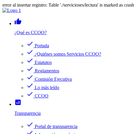
error al insertar registro: Table './servicioses/lectura' is marked as cras
thumb_up
¿Qué es CCOO?
check
Portada
check
¿Quiénes somos Servicios CCOO?
check
Estatutos
check
Reglamentos
check
Comisión Ejecutiva
check
Lo más leído
check
CCOO
analytics
Transparencia
check
Portal de transparencia
check