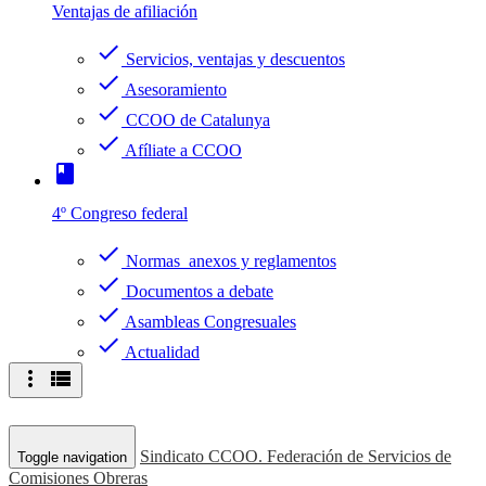
Ventajas de afiliación
check
Servicios, ventajas y descuentos
check
Asesoramiento
check
CCOO de Catalunya
check
Afíliate a CCOO
book
4º Congreso federal
check
Normas anexos y reglamentos
check
Documentos a debate
check
Asambleas Congresuales
check
Actualidad
more_vert
view_list
Sindicato CCOO. Federación de Servicios de
Toggle navigation
Comisiones Obreras