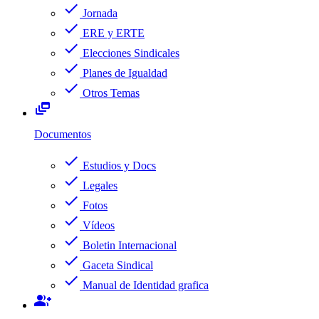
check
Jornada
check
ERE y ERTE
check
Elecciones Sindicales
check
Planes de Igualdad
check
Otros Temas
dynamic_feed
Documentos
check
Estudios y Docs
check
Legales
check
Fotos
check
Vídeos
check
Boletin Internacional
check
Gaceta Sindical
check
Manual de Identidad grafica
group_add