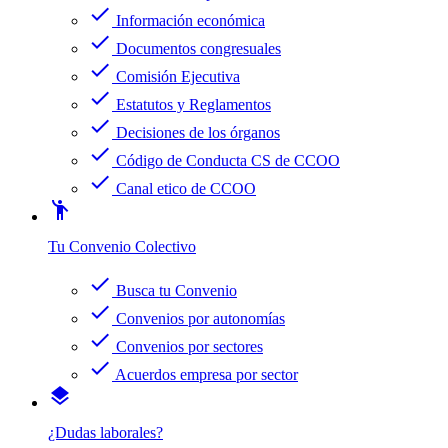
check
Información económica
check
Documentos congresuales
check
Comisión Ejecutiva
check
Estatutos y Reglamentos
check
Decisiones de los órganos
check
Código de Conducta CS de CCOO
check
Canal etico de CCOO
emoji_people
Tu Convenio Colectivo
check
Busca tu Convenio
check
Convenios por autonomías
check
Convenios por sectores
check
Acuerdos empresa por sector
layers
¿Dudas laborales?