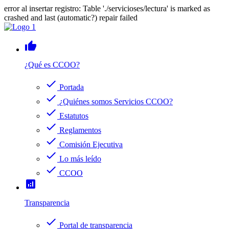
error al insertar registro: Table './servicioses/lectura' is marked as
crashed and last (automatic?) repair failed
thumb_up
¿Qué es CCOO?
check
Portada
check
¿Quiénes somos Servicios CCOO?
check
Estatutos
check
Reglamentos
check
Comisión Ejecutiva
check
Lo más leído
check
CCOO
analytics
Transparencia
check
Portal de transparencia