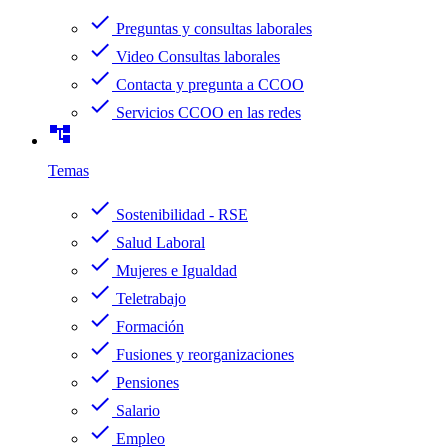
check
Preguntas y consultas laborales
check
Video Consultas laborales
check
Contacta y pregunta a CCOO
check
Servicios CCOO en las redes
account_tree
Temas
check
Sostenibilidad - RSE
check
Salud Laboral
check
Mujeres e Igualdad
check
Teletrabajo
check
Formación
check
Fusiones y reorganizaciones
check
Pensiones
check
Salario
check
Empleo