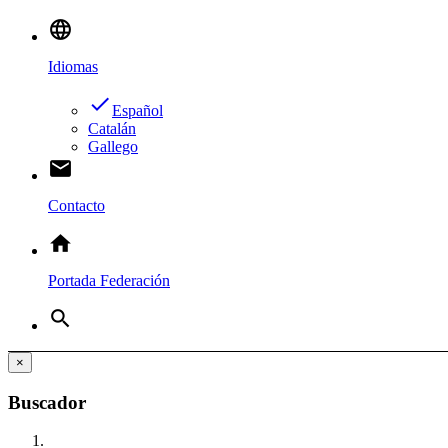
language
Idiomas
done
Español
Catalán
Gallego
email
Contacto
home
Portada Federación
search
×
Buscador