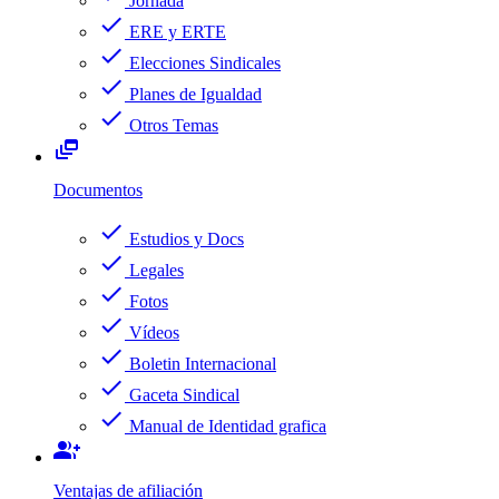
Jornada
check
ERE y ERTE
check
Elecciones Sindicales
check
Planes de Igualdad
check
Otros Temas
dynamic_feed
Documentos
check
Estudios y Docs
check
Legales
check
Fotos
check
Vídeos
check
Boletin Internacional
check
Gaceta Sindical
check
Manual de Identidad grafica
group_add
Ventajas de afiliación