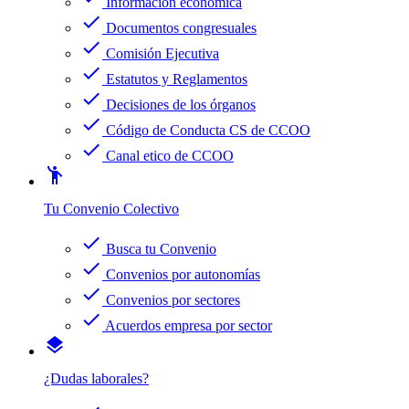
Información económica
check
Documentos congresuales
check
Comisión Ejecutiva
check
Estatutos y Reglamentos
check
Decisiones de los órganos
check
Código de Conducta CS de CCOO
check
Canal etico de CCOO
emoji_people
Tu Convenio Colectivo
check
Busca tu Convenio
check
Convenios por autonomías
check
Convenios por sectores
check
Acuerdos empresa por sector
layers
¿Dudas laborales?