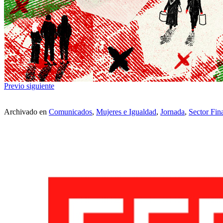
Previo
siguiente
Archivado en
Comunicados
,
Mujeres e Igualdad
,
Jornada
,
Sector Fin