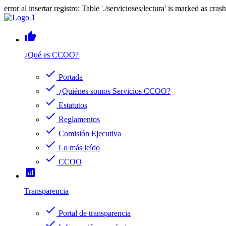
error al insertar registro: Table './servicioses/lectura' is marked as cras
thumb_up
¿Qué es CCOO?
check
Portada
check
¿Quiénes somos Servicios CCOO?
check
Estatutos
check
Reglamentos
check
Comisión Ejecutiva
check
Lo más leído
check
CCOO
analytics
Transparencia
check
Portal de transparencia
check