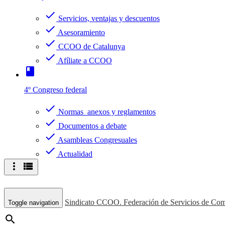
check
Servicios, ventajas y descuentos
check
Asesoramiento
check
CCOO de Catalunya
check
Afíliate a CCOO
book
4º Congreso federal
check
Normas anexos y reglamentos
check
Documentos a debate
check
Asambleas Congresuales
check
Actualidad
more_vert
view_list
Sindicato CCOO. Federación de Servicios de Com
Toggle navigation
search