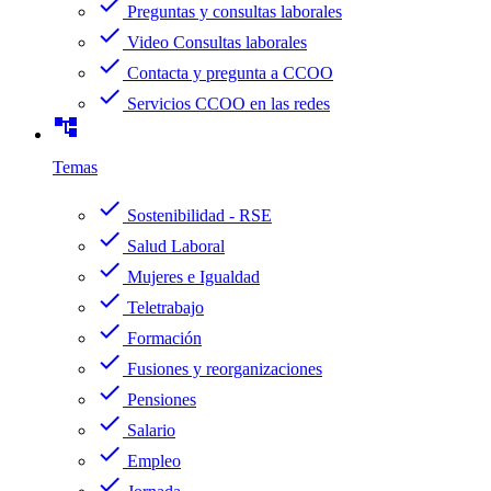
check
Preguntas y consultas laborales
check
Video Consultas laborales
check
Contacta y pregunta a CCOO
check
Servicios CCOO en las redes
account_tree
Temas
check
Sostenibilidad - RSE
check
Salud Laboral
check
Mujeres e Igualdad
check
Teletrabajo
check
Formación
check
Fusiones y reorganizaciones
check
Pensiones
check
Salario
check
Empleo
check