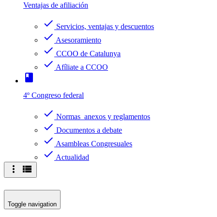
Ventajas de afiliación
check
Servicios, ventajas y descuentos
check
Asesoramiento
check
CCOO de Catalunya
check
Afíliate a CCOO
book
4º Congreso federal
check
Normas anexos y reglamentos
check
Documentos a debate
check
Asambleas Congresuales
check
Actualidad
more_vert
view_list
Toggle navigation