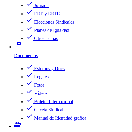
check
Jornada
check
ERE y ERTE
check
Elecciones Sindicales
check
Planes de Igualdad
check
Otros Temas
dynamic_feed
Documentos
check
Estudios y Docs
check
Legales
check
Fotos
check
Vídeos
check
Boletin Internacional
check
Gaceta Sindical
check
Manual de Identidad grafica
group_add