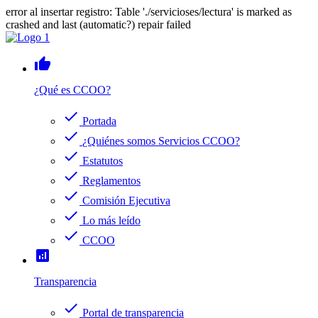
error al insertar registro: Table './servicioses/lectura' is marked as
crashed and last (automatic?) repair failed
thumb_up
¿Qué es CCOO?
check
Portada
check
¿Quiénes somos Servicios CCOO?
check
Estatutos
check
Reglamentos
check
Comisión Ejecutiva
check
Lo más leído
check
CCOO
analytics
Transparencia
check
Portal de transparencia