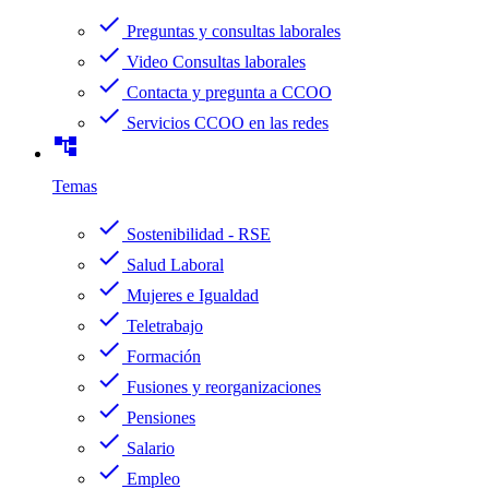
check
Preguntas y consultas laborales
check
Video Consultas laborales
check
Contacta y pregunta a CCOO
check
Servicios CCOO en las redes
account_tree
Temas
check
Sostenibilidad - RSE
check
Salud Laboral
check
Mujeres e Igualdad
check
Teletrabajo
check
Formación
check
Fusiones y reorganizaciones
check
Pensiones
check
Salario
check
Empleo