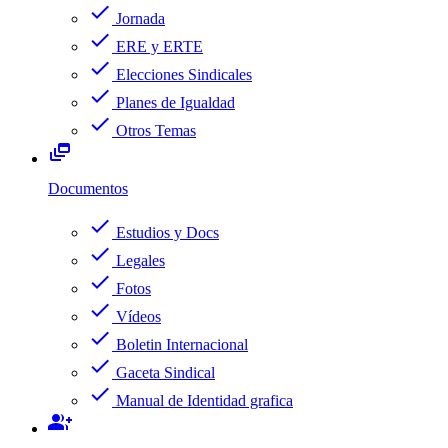
check
Jornada
check
ERE y ERTE
check
Elecciones Sindicales
check
Planes de Igualdad
check
Otros Temas
dynamic_feed
Documentos
check
Estudios y Docs
check
Legales
check
Fotos
check
Vídeos
check
Boletin Internacional
check
Gaceta Sindical
check
Manual de Identidad grafica
group_add