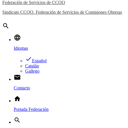
Federación de Servicios de CCOO
Sindicato CCOO. Federación de Servicios de Comisiones Obreras
search
language
Idiomas
done
Español
Catalán
Gallego
email
Contacto
home
Portada Federación
search