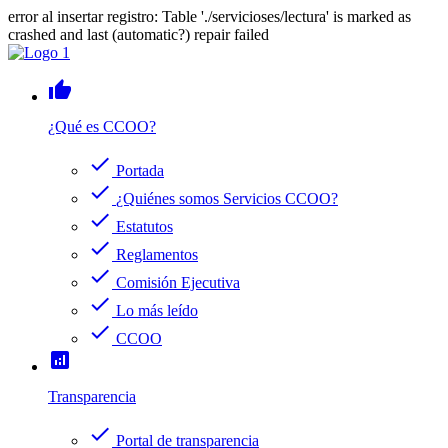
error al insertar registro: Table './servicioses/lectura' is marked as
crashed and last (automatic?) repair failed
thumb_up
¿Qué es CCOO?
check
Portada
check
¿Quiénes somos Servicios CCOO?
check
Estatutos
check
Reglamentos
check
Comisión Ejecutiva
check
Lo más leído
check
CCOO
analytics
Transparencia
check
Portal de transparencia