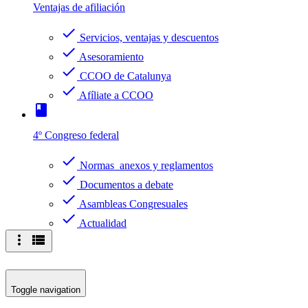
Ventajas de afiliación
check
Servicios, ventajas y descuentos
check
Asesoramiento
check
CCOO de Catalunya
check
Afíliate a CCOO
book
4º Congreso federal
check
Normas anexos y reglamentos
check
Documentos a debate
check
Asambleas Congresuales
check
Actualidad
more_vert
view_list
Toggle navigation