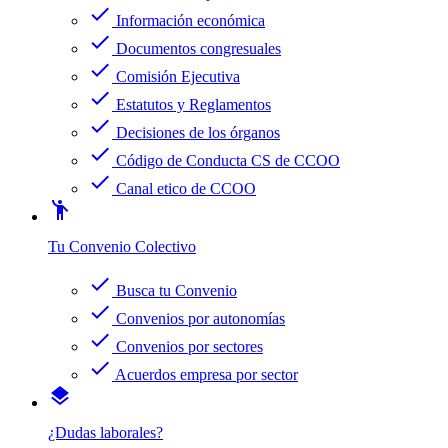
check
Información económica
check
Documentos congresuales
check
Comisión Ejecutiva
check
Estatutos y Reglamentos
check
Decisiones de los órganos
check
Código de Conducta CS de CCOO
check
Canal etico de CCOO
emoji_people
Tu Convenio Colectivo
check
Busca tu Convenio
check
Convenios por autonomías
check
Convenios por sectores
check
Acuerdos empresa por sector
layers
¿Dudas laborales?