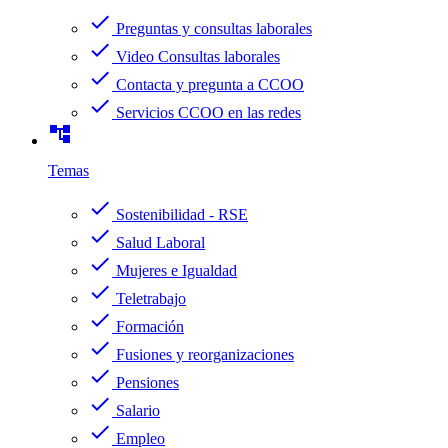
check
Preguntas y consultas laborales
check
Video Consultas laborales
check
Contacta y pregunta a CCOO
check
Servicios CCOO en las redes
account_tree
Temas
check
Sostenibilidad - RSE
check
Salud Laboral
check
Mujeres e Igualdad
check
Teletrabajo
check
Formación
check
Fusiones y reorganizaciones
check
Pensiones
check
Salario
check
Empleo