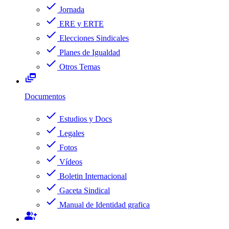
check
Jornada
check
ERE y ERTE
check
Elecciones Sindicales
check
Planes de Igualdad
check
Otros Temas
dynamic_feed
Documentos
check
Estudios y Docs
check
Legales
check
Fotos
check
Vídeos
check
Boletin Internacional
check
Gaceta Sindical
check
Manual de Identidad grafica
group_add