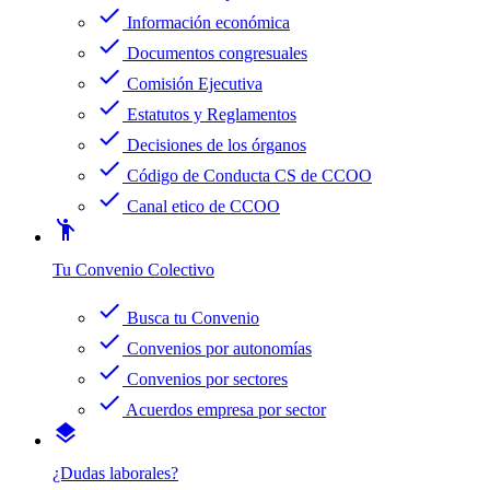
check
Información económica
check
Documentos congresuales
check
Comisión Ejecutiva
check
Estatutos y Reglamentos
check
Decisiones de los órganos
check
Código de Conducta CS de CCOO
check
Canal etico de CCOO
emoji_people
Tu Convenio Colectivo
check
Busca tu Convenio
check
Convenios por autonomías
check
Convenios por sectores
check
Acuerdos empresa por sector
layers
¿Dudas laborales?