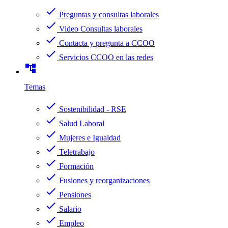
check
Preguntas y consultas laborales
check
Video Consultas laborales
check
Contacta y pregunta a CCOO
check
Servicios CCOO en las redes
account_tree
Temas
check
Sostenibilidad - RSE
check
Salud Laboral
check
Mujeres e Igualdad
check
Teletrabajo
check
Formación
check
Fusiones y reorganizaciones
check
Pensiones
check
Salario
check
Empleo