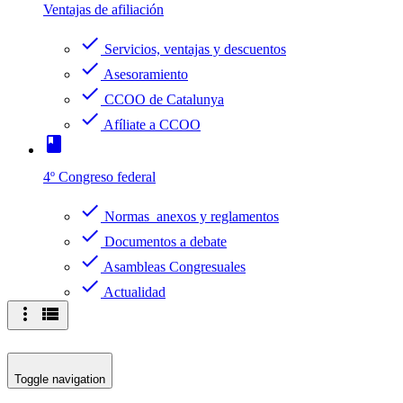
Ventajas de afiliación
check
Servicios, ventajas y descuentos
check
Asesoramiento
check
CCOO de Catalunya
check
Afíliate a CCOO
book
4º Congreso federal
check
Normas anexos y reglamentos
check
Documentos a debate
check
Asambleas Congresuales
check
Actualidad
more_vert
view_list
Toggle navigation