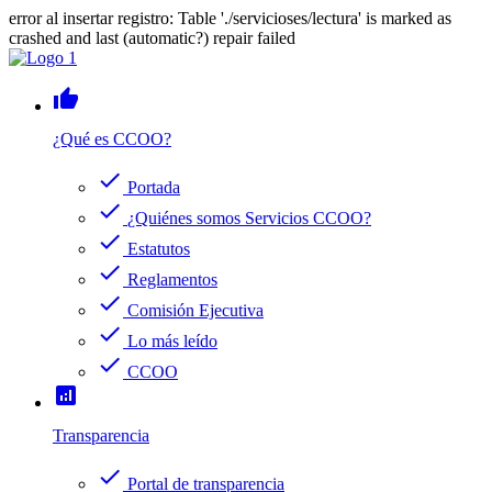
error al insertar registro: Table './servicioses/lectura' is marked as
crashed and last (automatic?) repair failed
thumb_up
¿Qué es CCOO?
check
Portada
check
¿Quiénes somos Servicios CCOO?
check
Estatutos
check
Reglamentos
check
Comisión Ejecutiva
check
Lo más leído
check
CCOO
analytics
Transparencia
check
Portal de transparencia