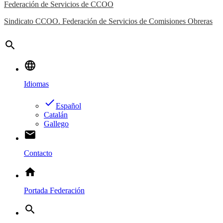
Federación de Servicios de CCOO
Sindicato CCOO. Federación de Servicios de Comisiones Obreras
search
language
Idiomas
done
Español
Catalán
Gallego
email
Contacto
home
Portada Federación
search