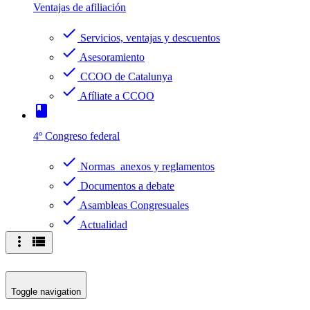
Ventajas de afiliación
check
Servicios, ventajas y descuentos
check
Asesoramiento
check
CCOO de Catalunya
check
Afíliate a CCOO
book
4º Congreso federal
check
Normas anexos y reglamentos
check
Documentos a debate
check
Asambleas Congresuales
check
Actualidad
more_vert
view_list
Toggle navigation