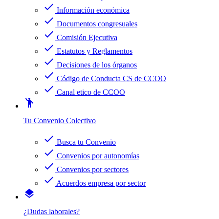
check
Información económica
check
Documentos congresuales
check
Comisión Ejecutiva
check
Estatutos y Reglamentos
check
Decisiones de los órganos
check
Código de Conducta CS de CCOO
check
Canal etico de CCOO
emoji_people
Tu Convenio Colectivo
check
Busca tu Convenio
check
Convenios por autonomías
check
Convenios por sectores
check
Acuerdos empresa por sector
layers
¿Dudas laborales?