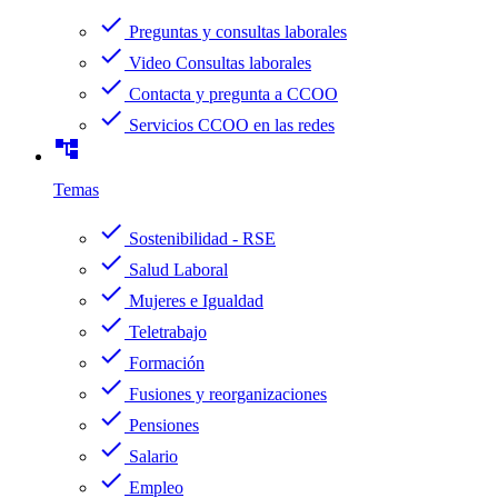
check
Preguntas y consultas laborales
check
Video Consultas laborales
check
Contacta y pregunta a CCOO
check
Servicios CCOO en las redes
account_tree
Temas
check
Sostenibilidad - RSE
check
Salud Laboral
check
Mujeres e Igualdad
check
Teletrabajo
check
Formación
check
Fusiones y reorganizaciones
check
Pensiones
check
Salario
check
Empleo