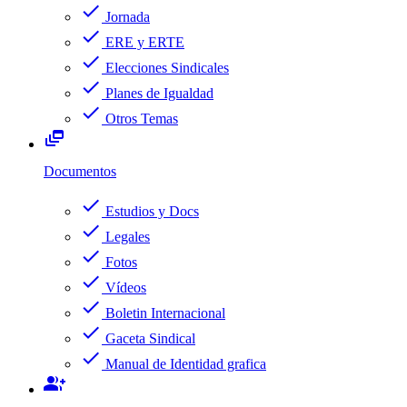
check
Jornada
check
ERE y ERTE
check
Elecciones Sindicales
check
Planes de Igualdad
check
Otros Temas
dynamic_feed
Documentos
check
Estudios y Docs
check
Legales
check
Fotos
check
Vídeos
check
Boletin Internacional
check
Gaceta Sindical
check
Manual de Identidad grafica
group_add