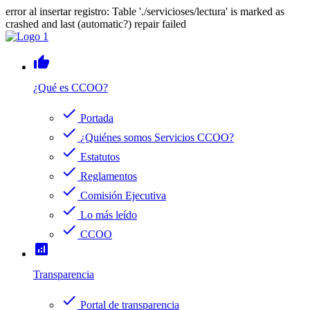
error al insertar registro: Table './servicioses/lectura' is marked as
crashed and last (automatic?) repair failed
thumb_up
¿Qué es CCOO?
check
Portada
check
¿Quiénes somos Servicios CCOO?
check
Estatutos
check
Reglamentos
check
Comisión Ejecutiva
check
Lo más leído
check
CCOO
analytics
Transparencia
check
Portal de transparencia