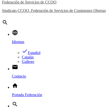
Federación de Servicios de CCOO
Sindicato CCOO. Federación de Servicios de Comisiones Obreras
search
language
Idiomas
done
Español
Catalán
Gallego
email
Contacto
home
Portada Federación
search