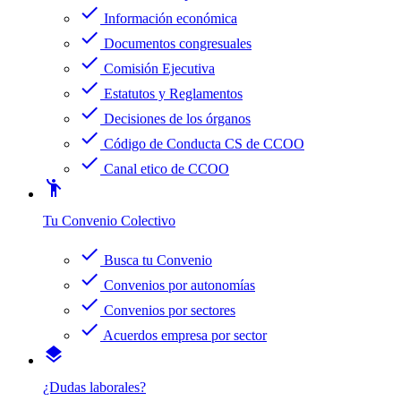
check
Información económica
check
Documentos congresuales
check
Comisión Ejecutiva
check
Estatutos y Reglamentos
check
Decisiones de los órganos
check
Código de Conducta CS de CCOO
check
Canal etico de CCOO
emoji_people
Tu Convenio Colectivo
check
Busca tu Convenio
check
Convenios por autonomías
check
Convenios por sectores
check
Acuerdos empresa por sector
layers
¿Dudas laborales?