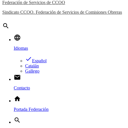
Federación de Servicios de CCOO
Sindicato CCOO. Federación de Servicios de Comisiones Obreras
search
language
Idiomas
done
Español
Catalán
Gallego
email
Contacto
home
Portada Federación
search