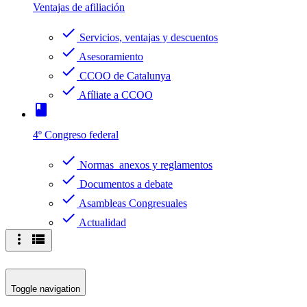
Ventajas de afiliación
check
Servicios, ventajas y descuentos
check
Asesoramiento
check
CCOO de Catalunya
check
Afíliate a CCOO
book
4º Congreso federal
check
Normas anexos y reglamentos
check
Documentos a debate
check
Asambleas Congresuales
check
Actualidad
more_vert
view_list
Toggle navigation