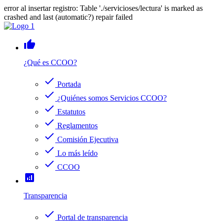
error al insertar registro: Table './servicioses/lectura' is marked as
crashed and last (automatic?) repair failed
thumb_up
¿Qué es CCOO?
check
Portada
check
¿Quiénes somos Servicios CCOO?
check
Estatutos
check
Reglamentos
check
Comisión Ejecutiva
check
Lo más leído
check
CCOO
analytics
Transparencia
check
Portal de transparencia