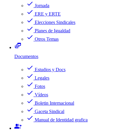
check
Jornada
check
ERE y ERTE
check
Elecciones Sindicales
check
Planes de Igualdad
check
Otros Temas
dynamic_feed
Documentos
check
Estudios y Docs
check
Legales
check
Fotos
check
Vídeos
check
Boletin Internacional
check
Gaceta Sindical
check
Manual de Identidad grafica
group_add