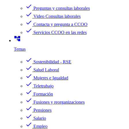
check
Preguntas y consultas laborales
check
Video Consultas laborales
check
Contacta y pregunta a CCOO
check
Servicios CCOO en las redes
account_tree
Temas
check
Sostenibilidad - RSE
check
Salud Laboral
check
Mujeres e Igualdad
check
Teletrabajo
check
Formación
check
Fusiones y reorganizaciones
check
Pensiones
check
Salario
check
Empleo