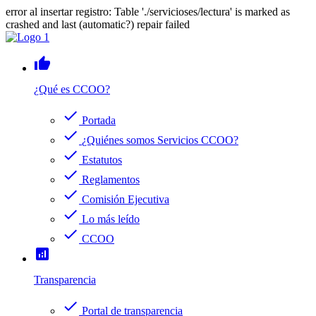
error al insertar registro: Table './servicioses/lectura' is marked as
crashed and last (automatic?) repair failed
thumb_up
¿Qué es CCOO?
check
Portada
check
¿Quiénes somos Servicios CCOO?
check
Estatutos
check
Reglamentos
check
Comisión Ejecutiva
check
Lo más leído
check
CCOO
analytics
Transparencia
check
Portal de transparencia