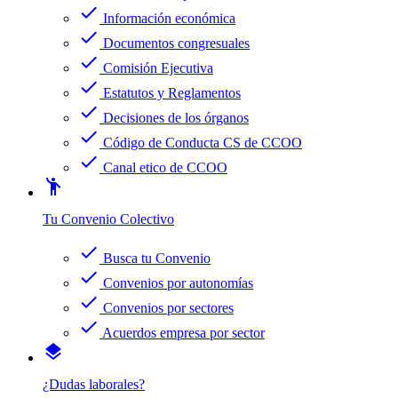
check
Información económica
check
Documentos congresuales
check
Comisión Ejecutiva
check
Estatutos y Reglamentos
check
Decisiones de los órganos
check
Código de Conducta CS de CCOO
check
Canal etico de CCOO
emoji_people
Tu Convenio Colectivo
check
Busca tu Convenio
check
Convenios por autonomías
check
Convenios por sectores
check
Acuerdos empresa por sector
layers
¿Dudas laborales?