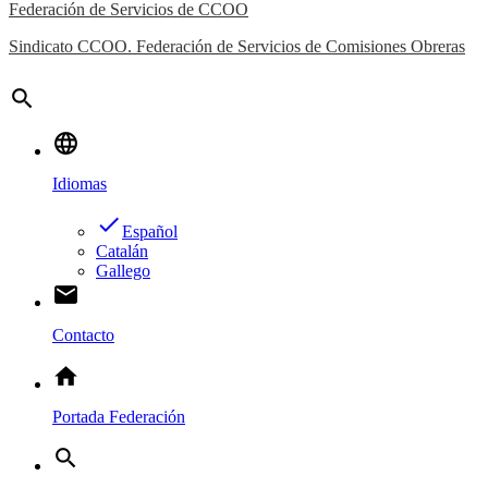
Federación de Servicios de CCOO
Sindicato CCOO. Federación de Servicios de Comisiones Obreras
search
language
Idiomas
done
Español
Catalán
Gallego
email
Contacto
home
Portada Federación
search