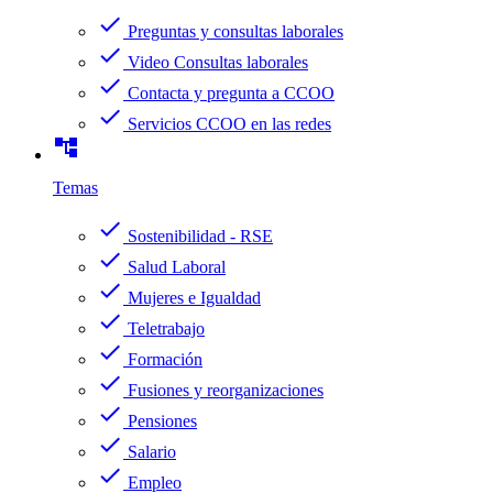
check
Preguntas y consultas laborales
check
Video Consultas laborales
check
Contacta y pregunta a CCOO
check
Servicios CCOO en las redes
account_tree
Temas
check
Sostenibilidad - RSE
check
Salud Laboral
check
Mujeres e Igualdad
check
Teletrabajo
check
Formación
check
Fusiones y reorganizaciones
check
Pensiones
check
Salario
check
Empleo