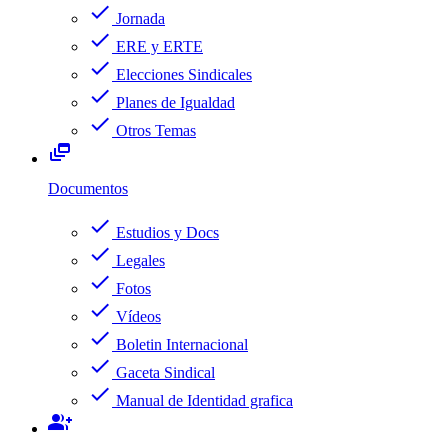
check
Jornada
check
ERE y ERTE
check
Elecciones Sindicales
check
Planes de Igualdad
check
Otros Temas
dynamic_feed
Documentos
check
Estudios y Docs
check
Legales
check
Fotos
check
Vídeos
check
Boletin Internacional
check
Gaceta Sindical
check
Manual de Identidad grafica
group_add