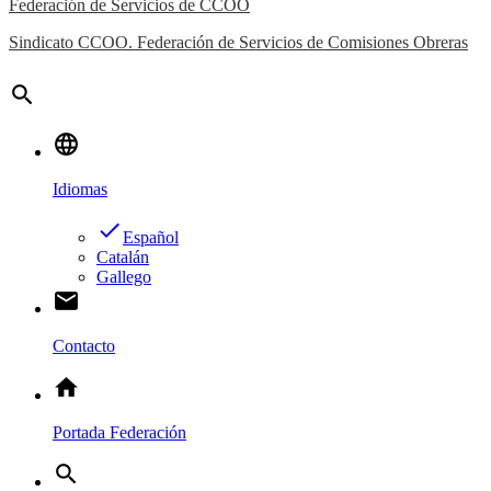
Federación de Servicios de CCOO
Sindicato CCOO. Federación de Servicios de Comisiones Obreras
search
language
Idiomas
done
Español
Catalán
Gallego
email
Contacto
home
Portada Federación
search