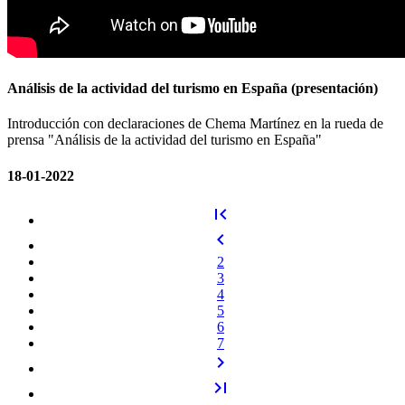
Análisis de la actividad del turismo en España (presentación)
Introducción con declaraciones de Chema Martínez en la rueda de
prensa "Análisis de la actividad del turismo en España"
18-01-2022
first_page
chevron_left
2
3
4
5
6
7
chevron_right
last_page