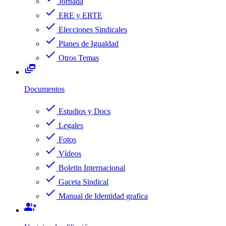
Jornada
check
ERE y ERTE
check
Elecciones Sindicales
check
Planes de Igualdad
check
Otros Temas
dynamic_feed
Documentos
check
Estudios y Docs
check
Legales
check
Fotos
check
Vídeos
check
Boletin Internacional
check
Gaceta Sindical
check
Manual de Identidad grafica
group_add