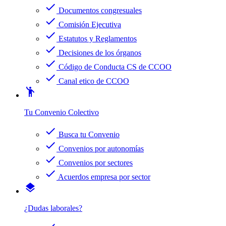
check
Documentos congresuales
check
Comisión Ejecutiva
check
Estatutos y Reglamentos
check
Decisiones de los órganos
check
Código de Conducta CS de CCOO
check
Canal etico de CCOO
emoji_people
Tu Convenio Colectivo
check
Busca tu Convenio
check
Convenios por autonomías
check
Convenios por sectores
check
Acuerdos empresa por sector
layers
¿Dudas laborales?