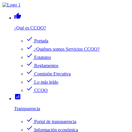
thumb_up
¿Qué es CCOO?
check
Portada
check
¿Quiénes somos Servicios CCOO?
check
Estatutos
check
Reglamentos
check
Comisión Ejecutiva
check
Lo más leído
check
CCOO
analytics
Transparencia
check
Portal de transparencia
check
Información económica