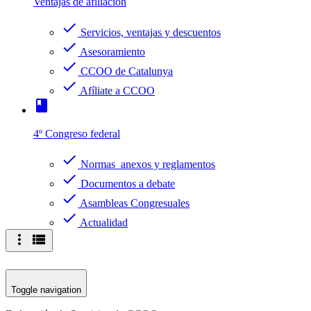
Ventajas de afiliación
check
Servicios, ventajas y descuentos
check
Asesoramiento
check
CCOO de Catalunya
check
Afíliate a CCOO
book
4º Congreso federal
check
Normas anexos y reglamentos
check
Documentos a debate
check
Asambleas Congresuales
check
Actualidad
more_vert
view_list
Toggle navigation