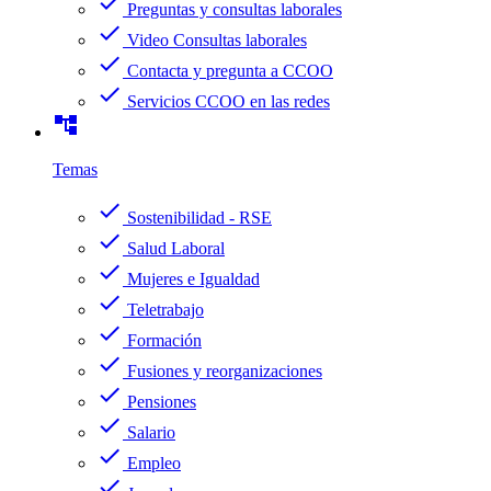
check
Preguntas y consultas laborales
check
Video Consultas laborales
check
Contacta y pregunta a CCOO
check
Servicios CCOO en las redes
account_tree
Temas
check
Sostenibilidad - RSE
check
Salud Laboral
check
Mujeres e Igualdad
check
Teletrabajo
check
Formación
check
Fusiones y reorganizaciones
check
Pensiones
check
Salario
check
Empleo
check