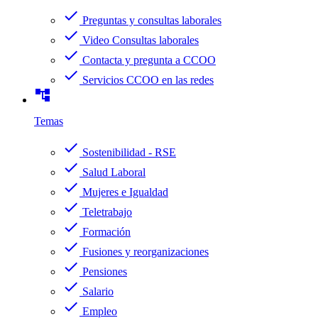
check
Preguntas y consultas laborales
check
Video Consultas laborales
check
Contacta y pregunta a CCOO
check
Servicios CCOO en las redes
account_tree
Temas
check
Sostenibilidad - RSE
check
Salud Laboral
check
Mujeres e Igualdad
check
Teletrabajo
check
Formación
check
Fusiones y reorganizaciones
check
Pensiones
check
Salario
check
Empleo