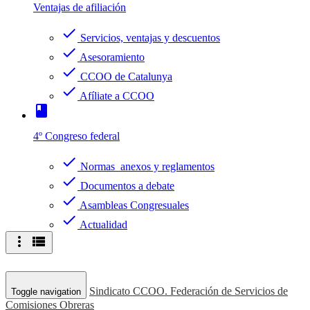
Ventajas de afiliación
check
Servicios, ventajas y descuentos
check
Asesoramiento
check
CCOO de Catalunya
check
Afíliate a CCOO
book
4º Congreso federal
check
Normas anexos y reglamentos
check
Documentos a debate
check
Asambleas Congresuales
check
Actualidad
more_vert
view_list
Sindicato CCOO. Federación de Servicios de
Toggle navigation
Comisiones Obreras