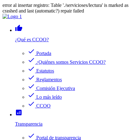
error al insertar registro: Table './servicioses/lectura' is marked as
crashed and last (automatic?) repair failed
thumb_up
¿Qué es CCOO?
check
Portada
check
¿Quiénes somos Servicios CCOO?
check
Estatutos
check
Reglamentos
check
Comisión Ejecutiva
check
Lo más leído
check
CCOO
analytics
Transparencia
check
Portal de transparencia