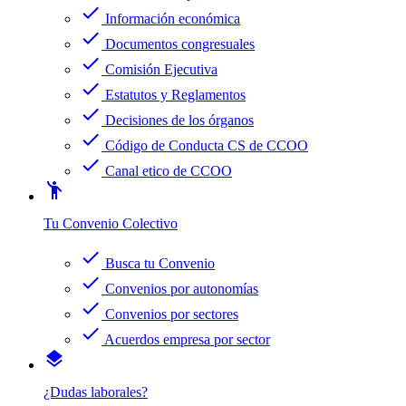
check
Información económica
check
Documentos congresuales
check
Comisión Ejecutiva
check
Estatutos y Reglamentos
check
Decisiones de los órganos
check
Código de Conducta CS de CCOO
check
Canal etico de CCOO
emoji_people
Tu Convenio Colectivo
check
Busca tu Convenio
check
Convenios por autonomías
check
Convenios por sectores
check
Acuerdos empresa por sector
layers
¿Dudas laborales?