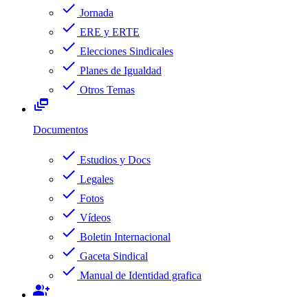
check
Jornada
check
ERE y ERTE
check
Elecciones Sindicales
check
Planes de Igualdad
check
Otros Temas
dynamic_feed
Documentos
check
Estudios y Docs
check
Legales
check
Fotos
check
Vídeos
check
Boletin Internacional
check
Gaceta Sindical
check
Manual de Identidad grafica
group_add