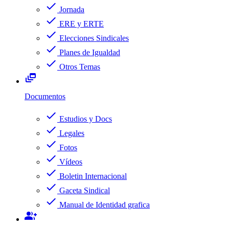
check
Jornada
check
ERE y ERTE
check
Elecciones Sindicales
check
Planes de Igualdad
check
Otros Temas
dynamic_feed
Documentos
check
Estudios y Docs
check
Legales
check
Fotos
check
Vídeos
check
Boletin Internacional
check
Gaceta Sindical
check
Manual de Identidad grafica
group_add