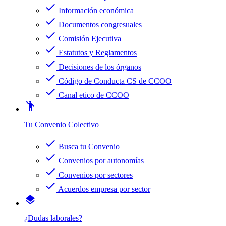
check
Información económica
check
Documentos congresuales
check
Comisión Ejecutiva
check
Estatutos y Reglamentos
check
Decisiones de los órganos
check
Código de Conducta CS de CCOO
check
Canal etico de CCOO
emoji_people
Tu Convenio Colectivo
check
Busca tu Convenio
check
Convenios por autonomías
check
Convenios por sectores
check
Acuerdos empresa por sector
layers
¿Dudas laborales?