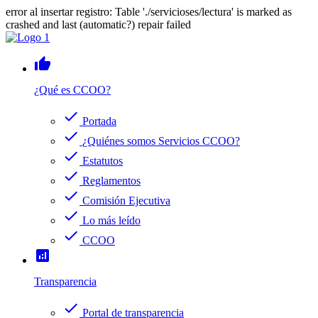
error al insertar registro: Table './servicioses/lectura' is marked as
crashed and last (automatic?) repair failed
thumb_up
¿Qué es CCOO?
check
Portada
check
¿Quiénes somos Servicios CCOO?
check
Estatutos
check
Reglamentos
check
Comisión Ejecutiva
check
Lo más leído
check
CCOO
analytics
Transparencia
check
Portal de transparencia