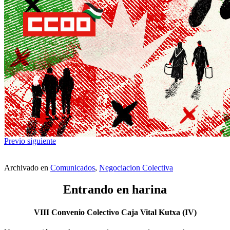
Previo
siguiente
Archivado en
Comunicados
,
Negociacion Colectiva
Entrando en harina
VIII Convenio Colectivo Caja Vital Kutxa (IV)