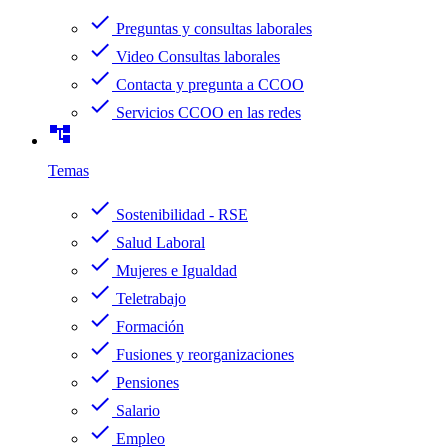
check
Preguntas y consultas laborales
check
Video Consultas laborales
check
Contacta y pregunta a CCOO
check
Servicios CCOO en las redes
account_tree
Temas
check
Sostenibilidad - RSE
check
Salud Laboral
check
Mujeres e Igualdad
check
Teletrabajo
check
Formación
check
Fusiones y reorganizaciones
check
Pensiones
check
Salario
check
Empleo