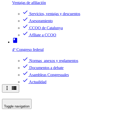
Ventajas de afiliación
check
Servicios, ventajas y descuentos
check
Asesoramiento
check
CCOO de Catalunya
check
Afíliate a CCOO
book
4º Congreso federal
check
Normas anexos y reglamentos
check
Documentos a debate
check
Asambleas Congresuales
check
Actualidad
more_vert
view_list
Toggle navigation