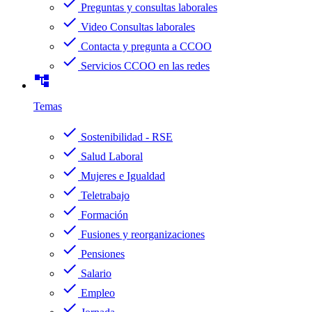
check
Preguntas y consultas laborales
check
Video Consultas laborales
check
Contacta y pregunta a CCOO
check
Servicios CCOO en las redes
account_tree
Temas
check
Sostenibilidad - RSE
check
Salud Laboral
check
Mujeres e Igualdad
check
Teletrabajo
check
Formación
check
Fusiones y reorganizaciones
check
Pensiones
check
Salario
check
Empleo
check