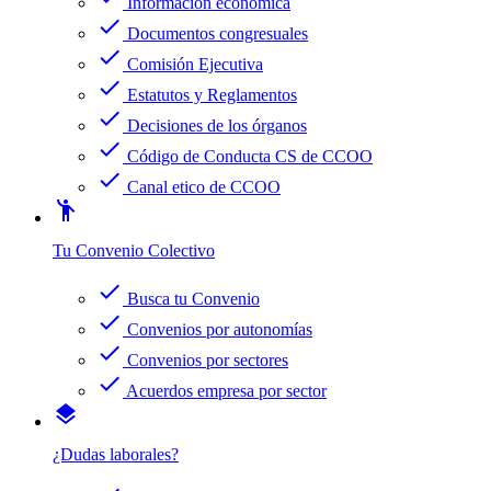
Información económica
check
Documentos congresuales
check
Comisión Ejecutiva
check
Estatutos y Reglamentos
check
Decisiones de los órganos
check
Código de Conducta CS de CCOO
check
Canal etico de CCOO
emoji_people
Tu Convenio Colectivo
check
Busca tu Convenio
check
Convenios por autonomías
check
Convenios por sectores
check
Acuerdos empresa por sector
layers
¿Dudas laborales?