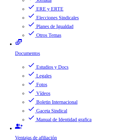
Jornada
check
ERE y ERTE
check
Elecciones Sindicales
check
Planes de Igualdad
check
Otros Temas
dynamic_feed
Documentos
check
Estudios y Docs
check
Legales
check
Fotos
check
Vídeos
check
Boletin Internacional
check
Gaceta Sindical
check
Manual de Identidad grafica
group_add
Ventajas de afiliación