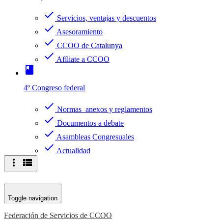
check
Servicios, ventajas y descuentos
check
Asesoramiento
check
CCOO de Catalunya
check
Afíliate a CCOO
book
4º Congreso federal
check
Normas anexos y reglamentos
check
Documentos a debate
check
Asambleas Congresuales
check
Actualidad
more_vert
view_list
Toggle navigation
Federación de Servicios de CCOO