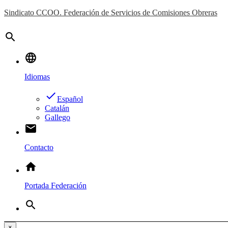
Sindicato CCOO. Federación de Servicios de Comisiones Obreras
search
language
Idiomas
done
Español
Catalán
Gallego
email
Contacto
home
Portada Federación
search
×