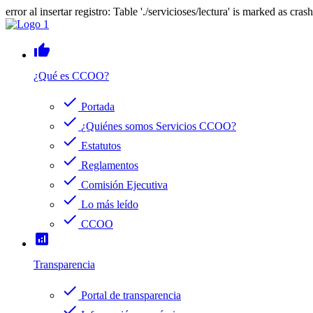
error al insertar registro: Table './servicioses/lectura' is marked as cras
thumb_up
¿Qué es CCOO?
check
Portada
check
¿Quiénes somos Servicios CCOO?
check
Estatutos
check
Reglamentos
check
Comisión Ejecutiva
check
Lo más leído
check
CCOO
analytics
Transparencia
check
Portal de transparencia
check